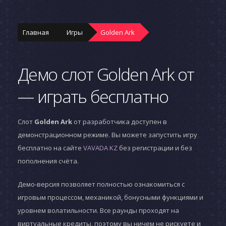
Главная
Игры
Golden Ark
Демо слот Golden Ark от
— играть бесплатно
Слот
Golden Ark
от разработчика
доступен в
демонстрационном режиме. Вы можете запустить игру
бесплатно на сайте
VAVADA KZ
без регистрации и без
пополнения счёта.
Демо-версия позволяет полностью ознакомиться с
игровым процессом, механикой, бонусными функциями и
уровнем волатильности. Все раунды проходят на
виртуальные кредиты, поэтому вы ничем не рискуете и