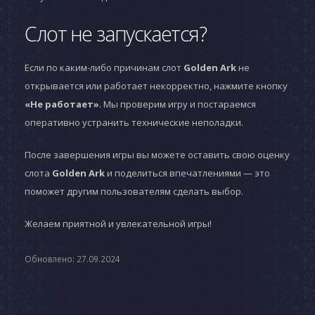
Слот не запускается?
Если по каким-либо причинам слот
Golden Ark
не
открывается или работает некорректно, нажмите кнопку
«Не работает»
. Мы проверим игру и постараемся
оперативно устранить технические неполадки.
После завершения игры вы можете оставить свою оценку
слота
Golden Ark
и поделиться впечатлениями — это
поможет другим пользователям сделать выбор.
Желаем приятной и увлекательной игры!
Обновлено:
27.09.2024