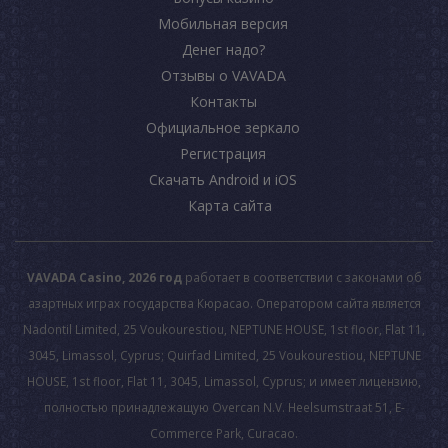
Мобильная версия
Денег надо?
Отзывы о VAVADA
Контакты
Официальное зеркало
Регистрация
Скачать Android и iOS
Карта сайта
VAVADA Casino, 2026 год
работает в соответствии с законами об
азартных играх государства Кюрасао. Оператором сайта является
Nadontil Limited, 25 Voukourestiou, NEPTUNE HOUSE, 1st floor, Flat 11,
3045, Limassol, Cyprus; Quirfad Limited, 25 Voukourestiou, NEPTUNE
HOUSE, 1st floor, Flat 11, 3045, Limassol, Cyprus; и имеет лицензию,
полностью принадлежащую Overcan N.V. Heelsumstraat 51, E-
Commerce Park, Curacao.