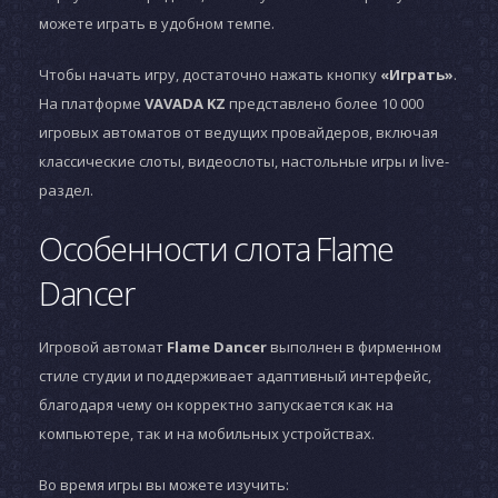
можете играть в удобном темпе.
Чтобы начать игру, достаточно нажать кнопку
«Играть»
.
На платформе
VAVADA KZ
представлено более 10 000
игровых автоматов от ведущих провайдеров, включая
классические слоты, видеослоты, настольные игры и live-
раздел.
Особенности слота Flame
Dancer
Игровой автомат
Flame Dancer
выполнен в фирменном
стиле студии
и поддерживает адаптивный интерфейс,
благодаря чему он корректно запускается как на
компьютере, так и на мобильных устройствах.
Во время игры вы можете изучить: