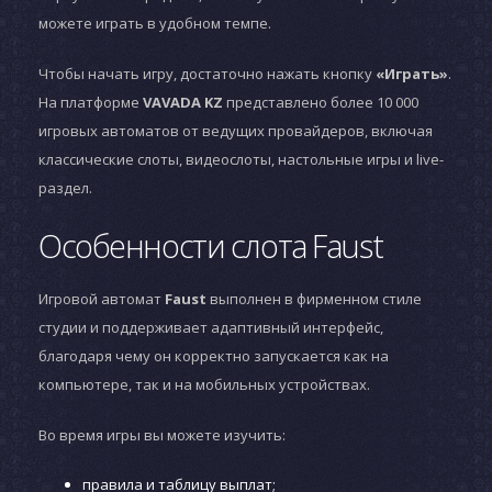
можете играть в удобном темпе.
Чтобы начать игру, достаточно нажать кнопку
«Играть»
.
На платформе
VAVADA KZ
представлено более 10 000
игровых автоматов от ведущих провайдеров, включая
классические слоты, видеослоты, настольные игры и live-
раздел.
Особенности слота Faust
Игровой автомат
Faust
выполнен в фирменном стиле
студии
и поддерживает адаптивный интерфейс,
благодаря чему он корректно запускается как на
компьютере, так и на мобильных устройствах.
Во время игры вы можете изучить:
правила и таблицу выплат;