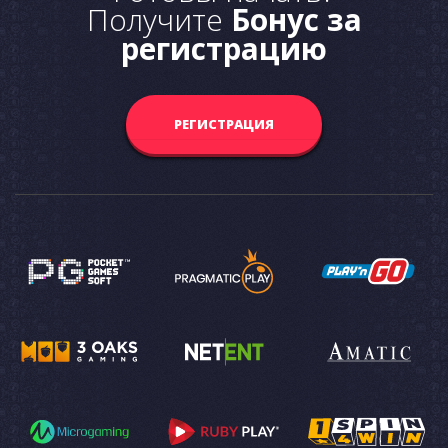
Получите
Бонус за
регистрацию
РЕГИСТРАЦИЯ