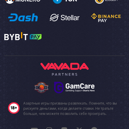
Азартные игры призваны развлекать. Помните, что вы
рискуете деньгами, когда делаете ставки. Не тратьте
больше, чем можете позволить себе проиграть.