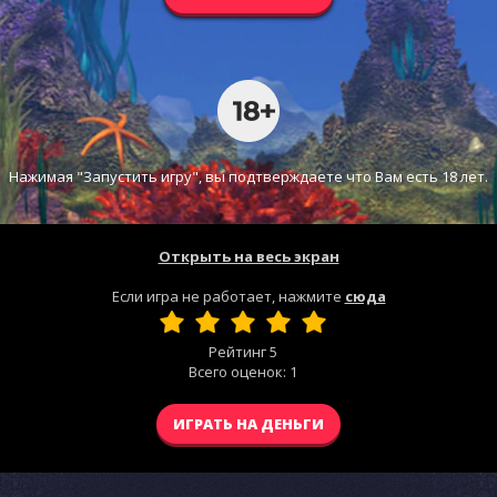
Нажимая "Запустить игру", вы подтверждаете что Вам есть 18 лет.
Открыть на весь экран
Если игра не работает, нажмите
сюда
Рейтинг
5
Всего оценок:
1
ИГРАТЬ НА ДЕНЬГИ