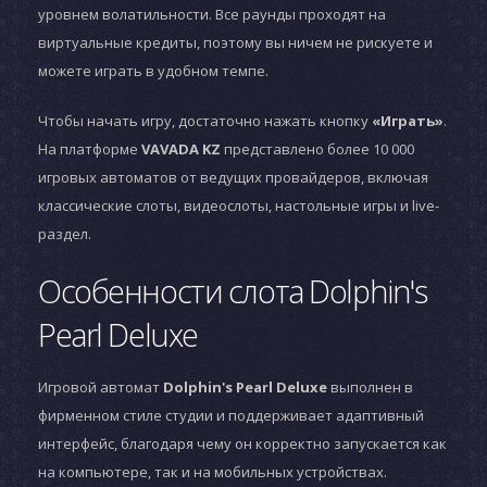
уровнем волатильности. Все раунды проходят на
виртуальные кредиты, поэтому вы ничем не рискуете и
можете играть в удобном темпе.
Чтобы начать игру, достаточно нажать кнопку
«Играть»
.
На платформе
VAVADA KZ
представлено более 10 000
игровых автоматов от ведущих провайдеров, включая
классические слоты, видеослоты, настольные игры и live-
раздел.
Особенности слота Dolphin's
Pearl Deluxe
Игровой автомат
Dolphin's Pearl Deluxe
выполнен в
фирменном стиле студии
и поддерживает адаптивный
интерфейс, благодаря чему он корректно запускается как
на компьютере, так и на мобильных устройствах.