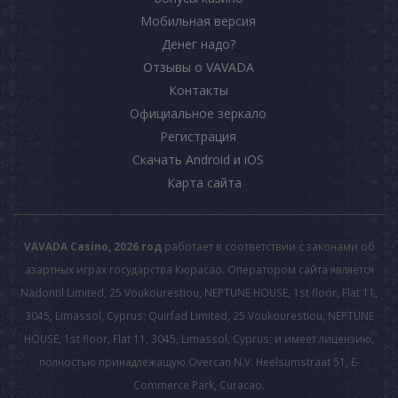
Мобильная версия
Денег надо?
Отзывы о VAVADA
Контакты
Официальное зеркало
Регистрация
Скачать Android и iOS
Карта сайта
VAVADA Casino, 2026 год
работает в соответствии с законами об
азартных играх государства Кюрасао. Оператором сайта является
Nadontil Limited, 25 Voukourestiou, NEPTUNE HOUSE, 1st floor, Flat 11,
3045, Limassol, Cyprus; Quirfad Limited, 25 Voukourestiou, NEPTUNE
HOUSE, 1st floor, Flat 11, 3045, Limassol, Cyprus; и имеет лицензию,
полностью принадлежащую Overcan N.V. Heelsumstraat 51, E-
Commerce Park, Curacao.