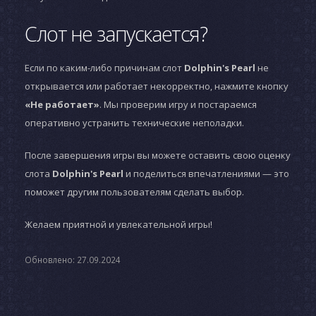
Слот не запускается?
Если по каким-либо причинам слот
Dolphin's Pearl
не
открывается или работает некорректно, нажмите кнопку
«Не работает»
. Мы проверим игру и постараемся
оперативно устранить технические неполадки.
После завершения игры вы можете оставить свою оценку
слота
Dolphin's Pearl
и поделиться впечатлениями — это
поможет другим пользователям сделать выбор.
Желаем приятной и увлекательной игры!
Обновлено:
27.09.2024