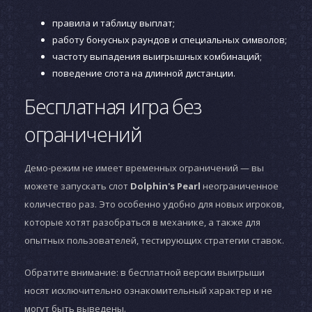
правила и таблицу выплат;
работу бонусных раундов и специальных символов;
частоту выпадения выигрышных комбинаций;
поведение слота на длинной дистанции.
Бесплатная игра без
ограничений
Демо-режим не имеет временных ограничений — вы
можете запускать слот
Dolphin's Pearl
неограниченное
количество раз. Это особенно удобно для новых игроков,
которые хотят разобраться в механике, а также для
опытных пользователей, тестирующих стратегии ставок.
Обратите внимание: в бесплатной версии выигрыши
носят исключительно ознакомительный характер и не
могут быть выведены.