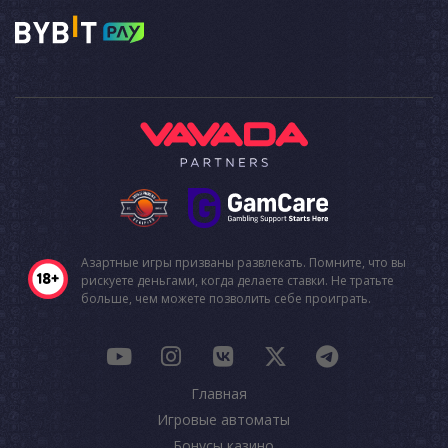
Азартные игры призваны развлекать. Помните, что вы
рискуете деньгами, когда делаете ставки. Не тратьте
больше, чем можете позволить себе проиграть.
Главная
Игровые автоматы
Бонусы казино