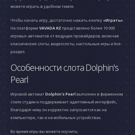
можете играть в удобном темпе.
Чтобы начать игру, достаточно нажать кнопку
«Играть»
.
На платформе
VAVADA KZ
представлено более 10 000
игровых автоматов от ведущих провайдеров, включая
классические слоты, видеослоты, настольные игры и live-
раздел.
Особенности слота Dolphin's
Pearl
Игровой автомат
Dolphin's Pearl
выполнен в фирменном
стиле студии
и поддерживает адаптивный интерфейс,
благодаря чему он корректно запускается как на
компьютере, так и на мобильных устройствах.
Во время игры вы можете изучить: