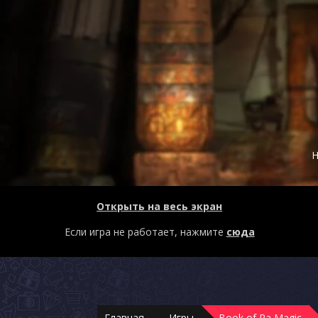
Н
Открыть на весь экран
Если игра не работает, нажмите
сюда
Главная
Игры
Book of Ra Magic