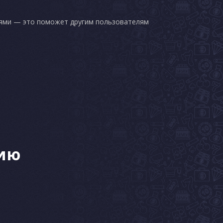
ями — это поможет другим пользователям
цию