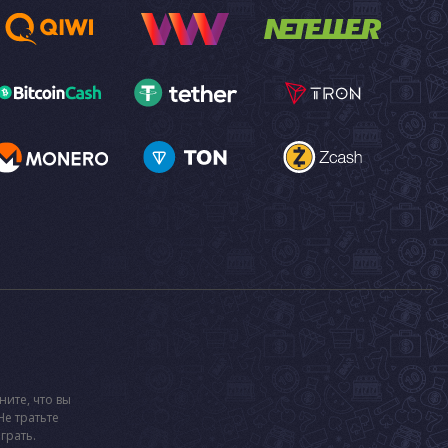
ите, что вы
Не тратьте
грать.