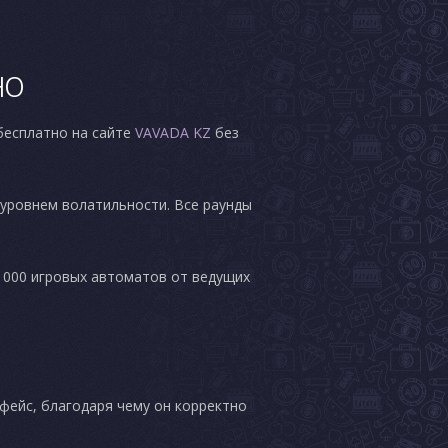
но
бесплатно на сайте
VAVADA KZ
без
уровнем волатильности. Все раунды
 000 игровых автоматов от ведущих
фейс, благодаря чему он корректно