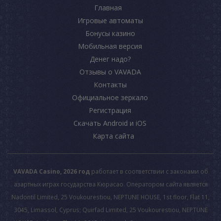
Главная
Игровые автоматы
Бонусы казино
Мобильная версия
Денег надо?
Отзывы о VAVADA
Контакты
Официальное зеркало
Регистрация
Скачать Android и iOS
Карта сайта
VAVADA Casino, 2026 год
работает в соответствии с законами об
азартных играх государства Кюрасао. Оператором сайта является
Nadontil Limited, 25 Voukourestiou, NEPTUNE HOUSE, 1st floor, Flat 11,
3045, Limassol, Cyprus; Quirfad Limited, 25 Voukourestiou, NEPTUNE