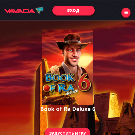
ВХОД
Book of Ra Deluxe 6
ЗАПУСТИТЬ ИГРУ