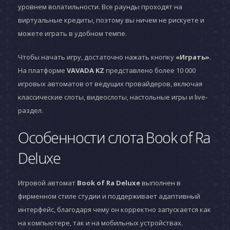
уровнем волатильности. Все раунды проходят на
виртуальные кредиты, поэтому вы ничем не рискуете и
можете играть в удобном темпе.
Чтобы начать игру, достаточно нажать кнопку
«Играть»
.
На платформе
VAVADA KZ
представлено более 10 000
игровых автоматов от ведущих провайдеров, включая
классические слоты, видеослоты, настольные игры и live-
раздел.
Особенности слота Book of Ra
Deluxe
Игровой автомат
Book of Ra Deluxe
выполнен в
фирменном стиле студии
и поддерживает адаптивный
интерфейс, благодаря чему он корректно запускается как
на компьютере, так и на мобильных устройствах.