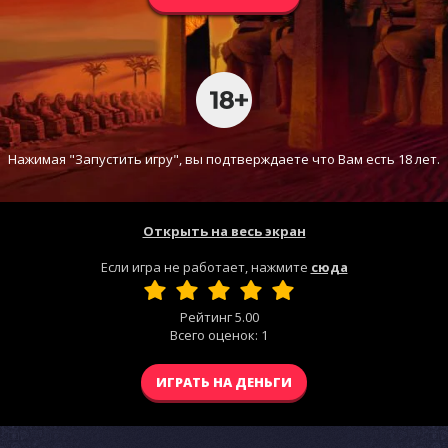
Нажимая "Запустить игру", вы подтверждаете что Вам есть 18 лет.
Открыть на весь экран
Если игра не работает, нажмите
сюда
Рейтинг
5.00
Всего оценок:
1
ИГРАТЬ НА ДЕНЬГИ