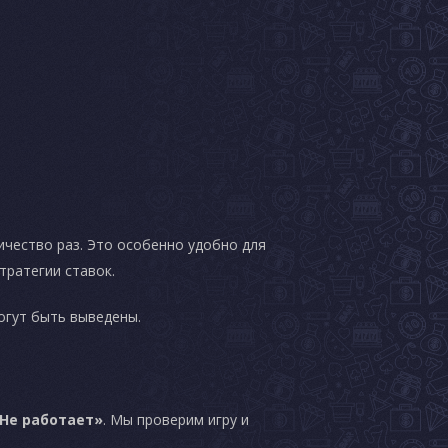
чество раз. Это особенно удобно для
тратегии ставок.
огут быть выведены.
Не работает»
. Мы проверим игру и