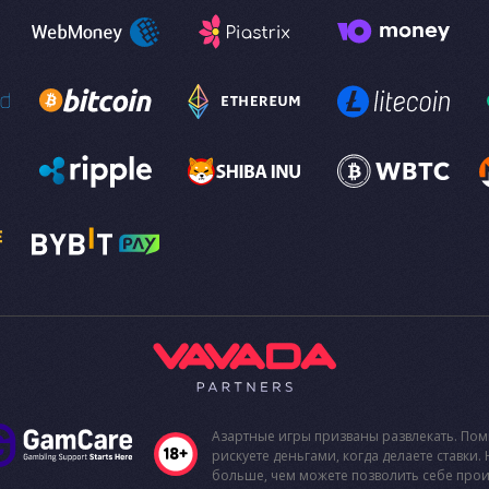
Азартные игры призваны развлекать. Помн
рискуете деньгами, когда делаете ставки. 
больше, чем можете позволить себе прои