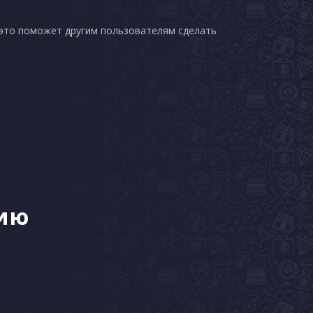
это поможет другим пользователям сделать
цию