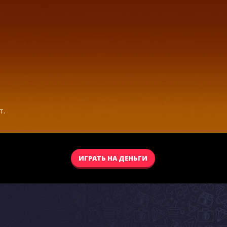
т.
ИГРАТЬ НА ДЕНЬГИ