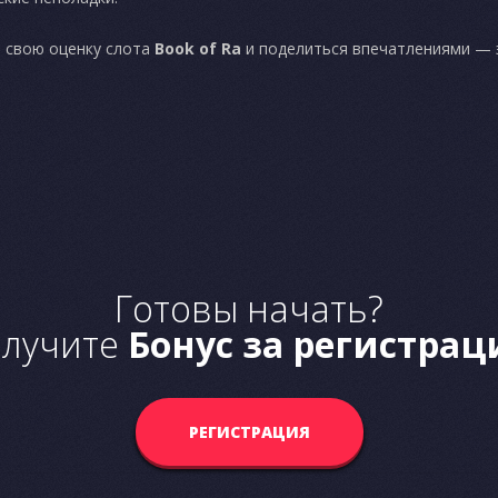
 свою оценку слота
Book of Ra
и поделиться впечатлениями — 
Готовы начать?
лучите
Бонус за регистра
РЕГИСТРАЦИЯ