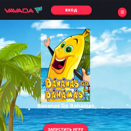
ВХОД
Bananas Go Bahamas
ЗАПУСТИТЬ ИГРУ