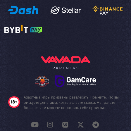
Азартные игры призваны развлекать. Помните, что вы
рискуете деньгами, когда делаете ставки. Не тратьте
больше, чем можете позволить себе проиграть.