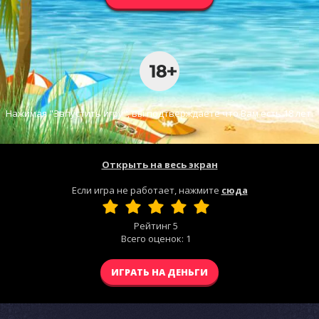
Нажимая "Запустить игру", вы подтверждаете что Вам есть 18 лет.
Открыть на весь экран
Если игра не работает, нажмите
сюда
Рейтинг
5
Всего оценок:
1
ИГРАТЬ НА ДЕНЬГИ