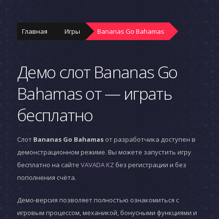
Главная
Игры
Bananas Go Bahamas
Демо слот Bananas Go
Bahamas от — играть
бесплатно
Слот
Bananas Go Bahamas
от разработчика
доступен в
демонстрационном режиме. Вы можете запустить игру
бесплатно на сайте
VAVADA KZ
без регистрации и без
пополнения счёта.
Демо-версия позволяет полностью ознакомиться с
игровым процессом, механикой, бонусными функциями и