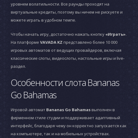
уровнем волатильности. Все раунды проходят на
виртуальные кредиты, поэтому вы ничем не рискуете и
можете играть в удобном темпе.
Чтобы начать игру, достаточно нажать кнопку
«Играть»
.
На платформе
VAVADA KZ
представлено более 10 000
игровых автоматов от ведущих провайдеров, включая
классические слоты, видеослоты, настольные игры и live-
раздел.
Особенности слота Bananas
Go Bahamas
Игровой автомат
Bananas Go Bahamas
выполнен в
фирменном стиле студии
и поддерживает адаптивный
интерфейс, благодаря чему он корректно запускается как
на компьютере, так и на мобильных устройствах.