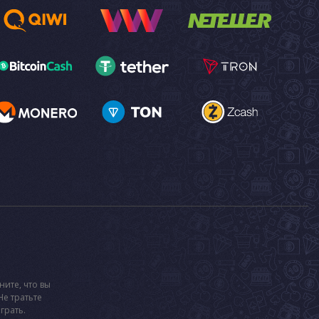
ите, что вы
Не тратьте
грать.