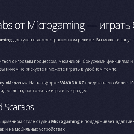
abs от Microgaming — играть
aming
доступен в демонстрационном режиме. Вы можете запуст
ться с игровым процессом, механикой, бонусными функциями и 
вы ничем не рискуете и можете играть в удобном темпе.
пку
«Играть»
. На платформе
VAVADA KZ
представлено более 10
идеослоты, настольные игры и live-раздел.
 Scarabs
фирменном стиле студии
Microgaming
и поддерживает адаптивн
ак и на мобильных устройствах.