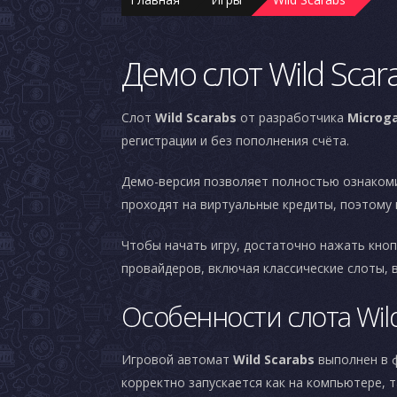
Демо слот Wild Scar
Слот
Wild Scarabs
от разработчика
Microg
регистрации и без пополнения счёта.
Демо-версия позволяет полностью ознакоми
проходят на виртуальные кредиты, поэтому 
Чтобы начать игру, достаточно нажать кно
провайдеров, включая классические слоты, в
Особенности слота Wild
Игровой автомат
Wild Scarabs
выполнен в 
корректно запускается как на компьютере, т