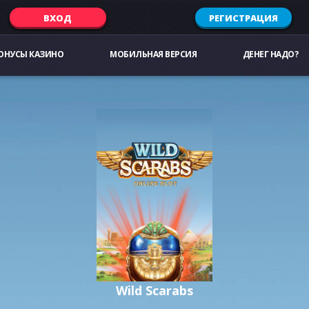
ВХОД
РЕГИСТРАЦИЯ
ОНУСЫ КАЗИНО
МОБИЛЬНАЯ ВЕРСИЯ
ДЕНЕГ НАДО?
Wild Scarabs