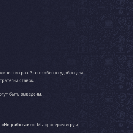
личество раз. Это особенно удобно для
тратегии ставок.
огут быть выведены.
у
«Не работает»
. Мы проверим игру и