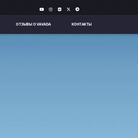
ОТЗЫВЫ О VAVADA
КОНТАКТЫ