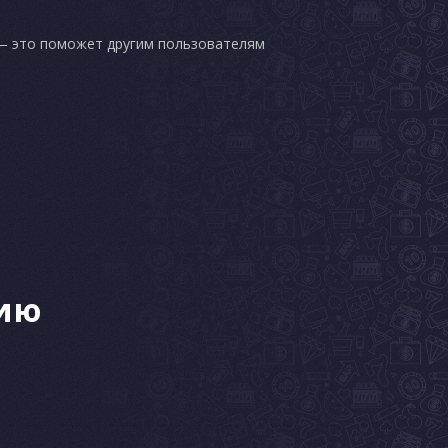
— это поможет другим пользователям
цию