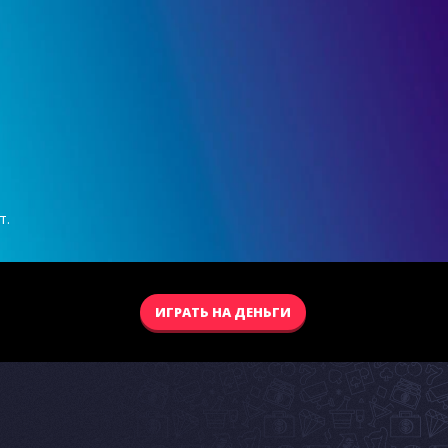
т.
ИГРАТЬ НА ДЕНЬГИ