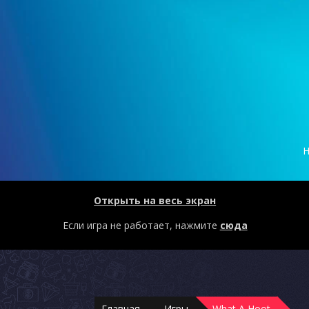
Н
Открыть на весь экран
Если игра не работает, нажмите
сюда
Главная
Игры
What A Hoot