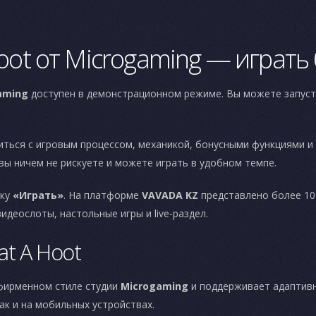
oot от Microgaming — играть
aming
доступен в демонстрационном режиме. Вы можете запуст
ться с игровым процессом, механикой, бонусными функциями и 
вы ничем не рискуете и можете играть в удобном темпе.
пку
«Играть»
. На платформе
VAVADA KZ
представлено более 10
идеослоты, настольные игры и live-раздел.
t A Hoot
фирменном стиле студии
Microgaming
и поддерживает адаптивн
ак и на мобильных устройствах.