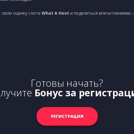
 свою оценку слота
What A Hoot
и поделиться впечатлениями 
Готовы начать?
лучите
Бонус за регистра
РЕГИСТРАЦИЯ