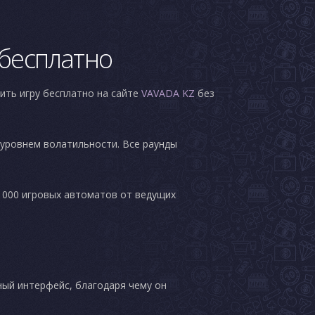
 бесплатно
ить игру бесплатно на сайте
VAVADA KZ
без
уровнем волатильности. Все раунды
 000 игровых автоматов от ведущих
ый интерфейс, благодаря чему он