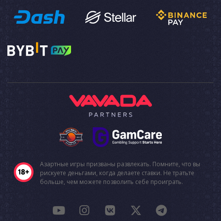
Азартные игры призваны развлекать. Помните, что вы
рискуете деньгами, когда делаете ставки. Не тратьте
больше, чем можете позволить себе проиграть.