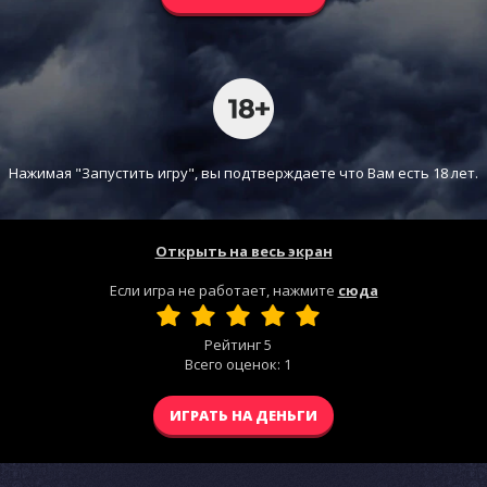
Нажимая "Запустить игру", вы подтверждаете что Вам есть 18 лет.
Открыть на весь экран
Если игра не работает, нажмите
сюда
Рейтинг
5
Всего оценок:
1
ИГРАТЬ НА ДЕНЬГИ