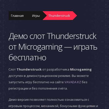
Главная
Игры
Thunderstruck
Демо слот Thunderstruck
от Microgaming — играть
бесплатно
Слот
Thunderstruck
от разработчика
Microgaming
доступен в демонстрационном режиме. Вы можете
запустить игру бесплатно на сайте
VAVADA KZ
без
регистрации и без пополнения счёта.
Демо-версия позволяет полностью ознакомиться с
игровым процессом, механикой, бонусными функциями и