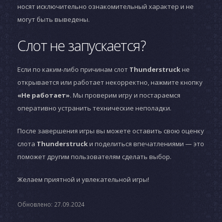
носят исключительно ознакомительный характер и не
могут быть выведены.
Слот не запускается?
Если по каким-либо причинам слот
Thunderstruck
не
открывается или работает некорректно, нажмите кнопку
«Не работает»
. Мы проверим игру и постараемся
оперативно устранить технические неполадки.
После завершения игры вы можете оставить свою оценку
слота
Thunderstruck
и поделиться впечатлениями — это
поможет другим пользователям сделать выбор.
Желаем приятной и увлекательной игры!
Обновлено:
27.09.2024