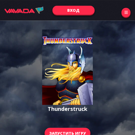
ВХОД
Thunderstruck
ЗАПУСТИТЬ ИГРУ