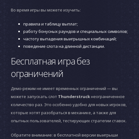
Во время игры вы можете изучить:
правила и таблицу выплат;
работу бонусных раундов и специальных символов;
частоту выпадения выигрышных комбинаций;
поведение слота на длинной дистанции.
Бесплатная игра без
ограничений
Демо-режим не имеет временных ограничений — вы
можете запускать слот
Thunderstruck
неограниченное
количество раз. Это особенно удобно для новых игроков,
которые хотят разобраться в механике, а также для
опытных пользователей, тестирующих стратегии ставок.
Обратите внимание: в бесплатной версии выигрыши