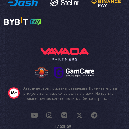
Азартные игры призваны развлекать. Помните, что вы
рискуете деньгами, когда делаете ставки. Не тратьте
больше, чем можете позволить себе проиграть.
Главная