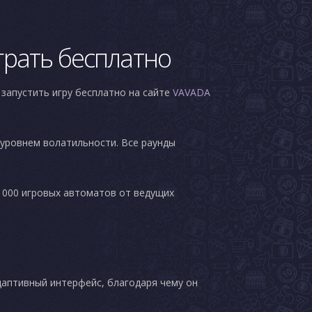
играть бесплатно
запустить игру бесплатно на сайте
VAVADA
уровнем волатильности. Все раунды
 000 игровых автоматов от ведущих
аптивный интерфейс, благодаря чему он