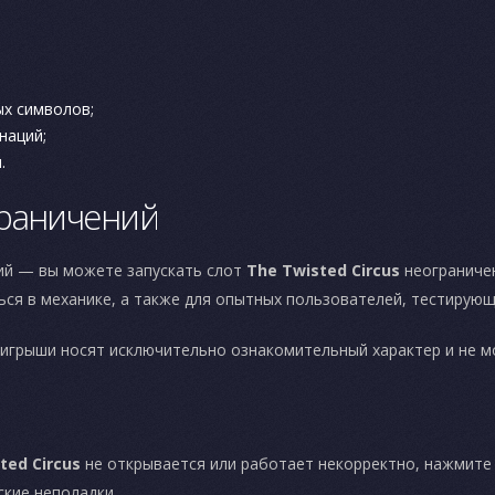
ых символов;
наций;
.
граничений
ий — вы можете запускать слот
The Twisted Circus
неограничен
ься в механике, а также для опытных пользователей, тестирующ
ыигрыши носят исключительно ознакомительный характер и не м
ted Circus
не открывается или работает некорректно, нажмите
кие неполадки.