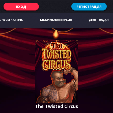
ВХОД
РЕГИСТРАЦИЯ
ОНУСЫ КАЗИНО
МОБИЛЬНАЯ ВЕРСИЯ
ДЕНЕГ НАДО?
The Twisted Circus