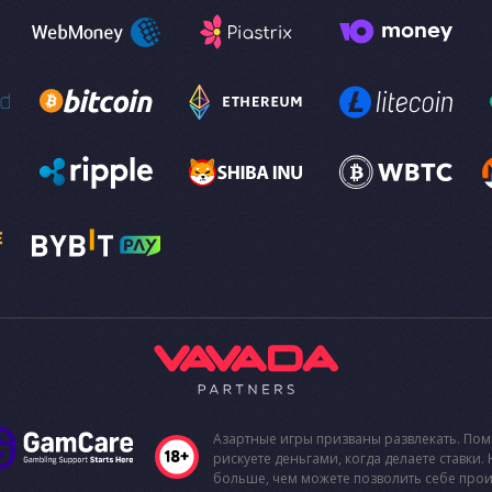
Азартные игры призваны развлекать. Помн
рискуете деньгами, когда делаете ставки. 
больше, чем можете позволить себе прои