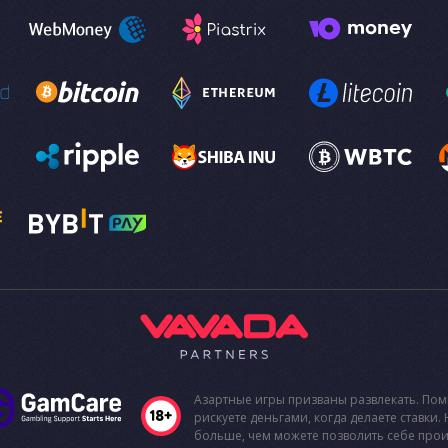
Азартные игры призваны развлекать. Помн
рискуете деньгами, когда делаете ставки. 
больше, чем можете позволить себе прои