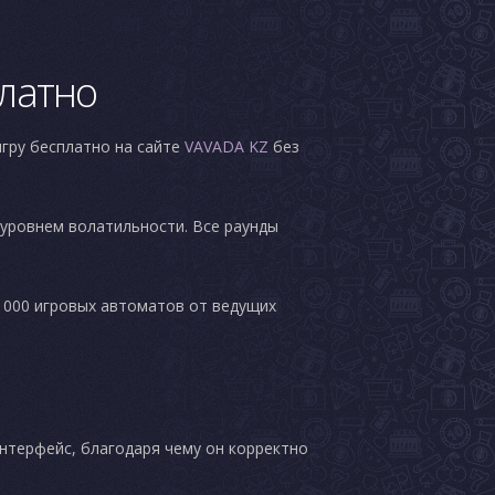
платно
гру бесплатно на сайте
VAVADA KZ
без
уровнем волатильности. Все раунды
 000 игровых автоматов от ведущих
нтерфейс, благодаря чему он корректно