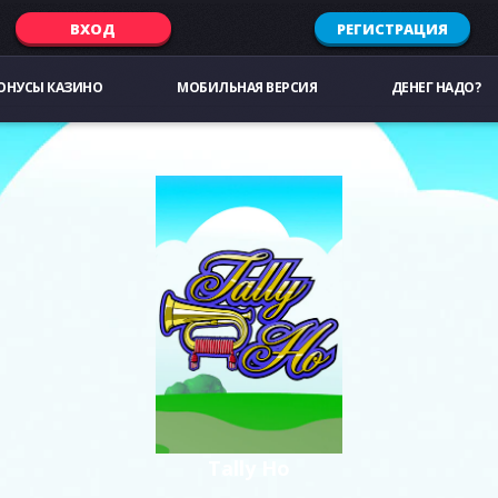
ВХОД
РЕГИСТРАЦИЯ
ОНУСЫ КАЗИНО
МОБИЛЬНАЯ ВЕРСИЯ
ДЕНЕГ НАДО?
Tally Ho