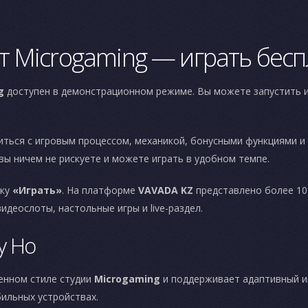
от Microgaming — играть бес
g
доступен в демонстрационном режиме. Вы можете запустить и
ться с игровым процессом, механикой, бонусными функциями и 
вы ничем не рискуете и можете играть в удобном темпе.
пку
«Играть»
. На платформе
VAVADA KZ
представлено более 10
идеослоты, настольные игры и live-раздел.
y Ho
енном стиле студии
Microgaming
и поддерживает адаптивный и
бильных устройствах.