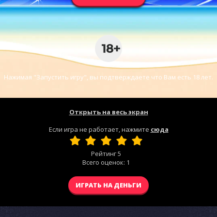
Нажимая "Запустить игру", вы подтверждаете что Вам есть 18 лет.
Открыть на весь экран
Если игра не работает, нажмите
сюда
Рейтинг
5
Всего оценок:
1
ИГРАТЬ НА ДЕНЬГИ