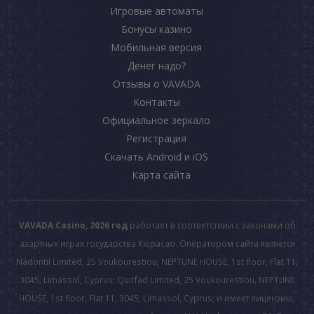
Игровые автоматы
Бонусы казино
Мобильная версия
Денег надо?
Отзывы о VAVADA
Контакты
Официальное зеркало
Регистрация
Скачать Android и iOS
Карта сайта
VAVADA Casino, 2026 год
работает в соответствии с законами об
азартных играх государства Кюрасао. Оператором сайта является
Nadontil Limited, 25 Voukourestiou, NEPTUNE HOUSE, 1st floor, Flat 11,
3045, Limassol, Cyprus; Quirfad Limited, 25 Voukourestiou, NEPTUNE
HOUSE, 1st floor, Flat 11, 3045, Limassol, Cyprus; и имеет лицензию,