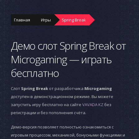
Главная
Игры
Spring Break
Демо слот Spring Break от
Microgaming — играть
бесплатно
Слот
Spring Break
от разработчика
Microgaming
доступен в демонстрационном режиме. Вы можете
запустить игру бесплатно на сайте
VAVADA KZ
без
регистрации и без пополнения счёта.
Демо-версия позволяет полностью ознакомиться с
игровым процессом, механикой, бонусными функциями и