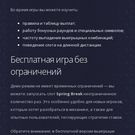
Во время игры вы можете изучить:
правила и таблицу выплат;
работу бонусных раундов и специальных символов;
частоту выпадения выигрышных комбинаций;
поведение слота на длинной дистанции.
Бесплатная игра без
ограничений
Демо-режим не имеет временных ограничений — вы
можете запускать слот
Spring Break
неограниченное
количество раз. Это особенно удобно для новых игроков,
которые хотят разобраться в механике, а также для
опытных пользователей, тестирующих стратегии ставок.
Обратите внимание: в бесплатной версии выигрыши