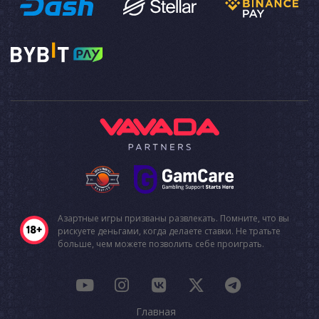
Азартные игры призваны развлекать. Помните, что вы
рискуете деньгами, когда делаете ставки. Не тратьте
больше, чем можете позволить себе проиграть.
Главная