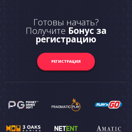
Готовы начать?
Получите
Бонус за
регистрацию
РЕГИСТРАЦИЯ