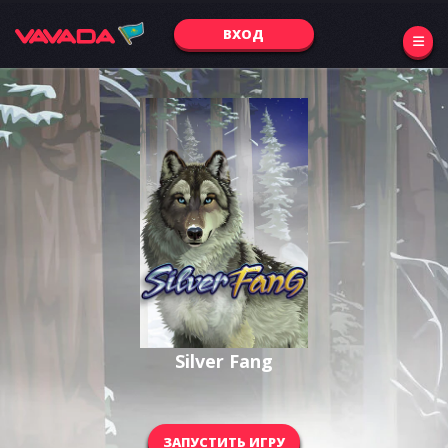
ВХОД
Silver Fang
ЗАПУСТИТЬ ИГРУ