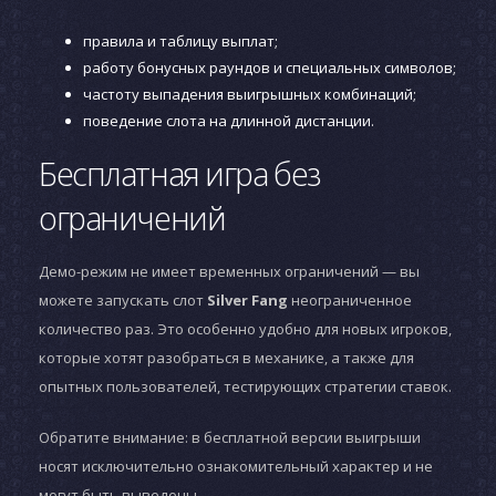
правила и таблицу выплат;
работу бонусных раундов и специальных символов;
частоту выпадения выигрышных комбинаций;
поведение слота на длинной дистанции.
Бесплатная игра без
ограничений
Демо-режим не имеет временных ограничений — вы
можете запускать слот
Silver Fang
неограниченное
количество раз. Это особенно удобно для новых игроков,
которые хотят разобраться в механике, а также для
опытных пользователей, тестирующих стратегии ставок.
Обратите внимание: в бесплатной версии выигрыши
носят исключительно ознакомительный характер и не
могут быть выведены.