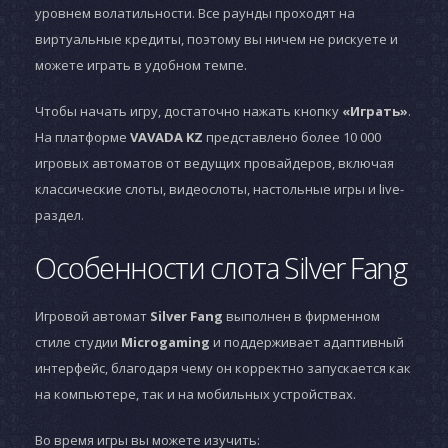
уровнем волатильности. Все раунды проходят на
виртуальные кредиты, поэтому вы ничем не рискуете и
можете играть в удобном темпе.
Чтобы начать игру, достаточно нажать кнопку
«Играть»
.
На платформе
VAVADA KZ
представлено более 10 000
игровых автоматов от ведущих провайдеров, включая
классические слоты, видеослоты, настольные игры и live-
раздел.
Особенности слота Silver Fang
Игровой автомат
Silver Fang
выполнен в фирменном
стиле студии
Microgaming
и поддерживает адаптивный
интерфейс, благодаря чему он корректно запускается как
на компьютере, так и на мобильных устройствах.
Во время игры вы можете изучить: