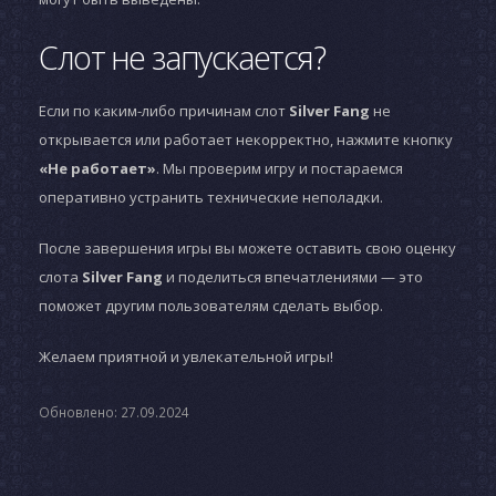
Слот не запускается?
Если по каким-либо причинам слот
Silver Fang
не
открывается или работает некорректно, нажмите кнопку
«Не работает»
. Мы проверим игру и постараемся
оперативно устранить технические неполадки.
После завершения игры вы можете оставить свою оценку
слота
Silver Fang
и поделиться впечатлениями — это
поможет другим пользователям сделать выбор.
Желаем приятной и увлекательной игры!
Обновлено:
27.09.2024