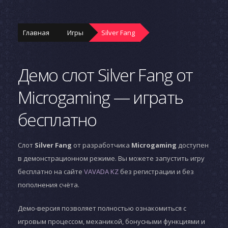
Главная
Игры
Silver Fang
Демо слот Silver Fang от
Microgaming — играть
бесплатно
Слот
Silver Fang
от разработчика
Microgaming
доступен
в демонстрационном режиме. Вы можете запустить игру
бесплатно на сайте
VAVADA KZ
без регистрации и без
пополнения счёта.
Демо-версия позволяет полностью ознакомиться с
игровым процессом, механикой, бонусными функциями и