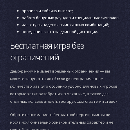
правила и таблицу выплат;
работу бонусных раундов и специальных символов;
частоту выпадения выигрышных комбинаций;
поведение слота на длинной дистанции.
Бесплатная игра без
ограничений
Демо-режим не имеет временных ограничений — вы
можете запускать слот
Scrooge
неограниченное
количество раз. Это особенно удобно для новых игроков,
которые хотят разобраться в механике, а также для
опытных пользователей, тестирующих стратегии ставок.
Обратите внимание: в бесплатной версии выигрыши
носят исключительно ознакомительный характер и не
могут быть выведены.