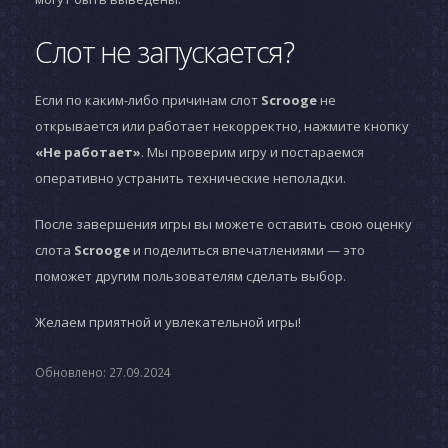
Слот не запускается?
Если по каким-либо причинам слот
Scrooge
не
открывается или работает некорректно, нажмите кнопку
«Не работает»
. Мы проверим игру и постараемся
оперативно устранить технические неполадки.
После завершения игры вы можете оставить свою оценку
слота
Scrooge
и поделиться впечатлениями — это
поможет другим пользователям сделать выбор.
Желаем приятной и увлекательной игры!
Обновлено:
27.09.2024