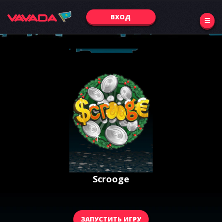
ВХОД
Scrooge
ЗАПУСТИТЬ ИГРУ