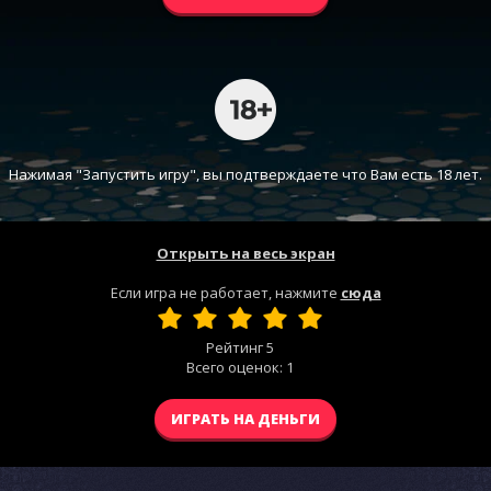
Нажимая "Запустить игру", вы подтверждаете что Вам есть 18 лет.
Открыть на весь экран
Если игра не работает, нажмите
сюда
Рейтинг
5
Всего оценок:
1
ИГРАТЬ НА ДЕНЬГИ