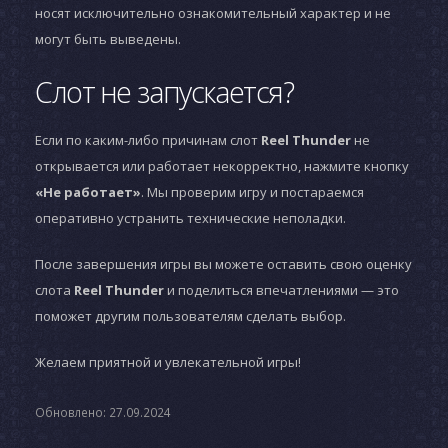
носят исключительно ознакомительный характер и не
могут быть выведены.
Слот не запускается?
Если по каким-либо причинам слот
Reel Thunder
не
открывается или работает некорректно, нажмите кнопку
«Не работает»
. Мы проверим игру и постараемся
оперативно устранить технические неполадки.
После завершения игры вы можете оставить свою оценку
слота
Reel Thunder
и поделиться впечатлениями — это
поможет другим пользователям сделать выбор.
Желаем приятной и увлекательной игры!
Обновлено:
27.09.2024