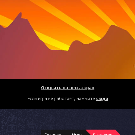
Н
Открыть на весь экран
Если игра не работает, нажмите
сюда
Главная
Игры
Pistoleras