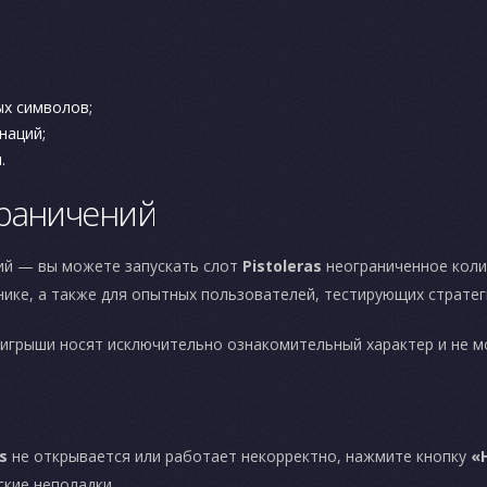
ых символов;
наций;
.
граничений
ий — вы можете запускать слот
Pistoleras
неограниченное коли
нике, а также для опытных пользователей, тестирующих стратег
ыигрыши носят исключительно ознакомительный характер и не м
s
не открывается или работает некорректно, нажмите кнопку
«
кие неполадки.