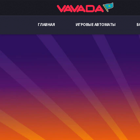
ГЛАВНАЯ
ИГРОВЫЕ АВТОМАТЫ
Б