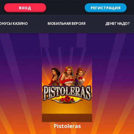
ВХОД
РЕГИСТРАЦИЯ
ОНУСЫ КАЗИНО
МОБИЛЬНАЯ ВЕРСИЯ
ДЕНЕГ НАДО?
Pistoleras