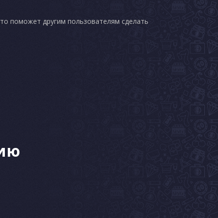
то поможет другим пользователям сделать
цию