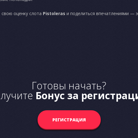
 свою оценку слота
Pistoleras
и поделиться впечатлениями — э
Готовы начать?
лучите
Бонус за регистра
РЕГИСТРАЦИЯ