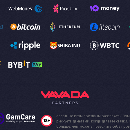
Азартные игры призваны развлекать. Помн
рискуете деньгами, когда делаете ставки. 
больше, чем можете позволить себе прои