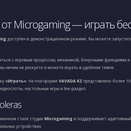
s от Microgaming — играть б
ing
доступен в демонстрационном режиме. Вы можете запустить
ться с игровым процессом, механикой, бонусными функциями и 
вы ничем не рискуете и можете играть в удобном темпе.
пку
«Играть»
. На платформе
VAVADA KZ
представлено более 10
идеослоты, настольные игры и live-раздел.
oleras
менном стиле студии
Microgaming
и поддерживает адаптивный
бильных устройствах.