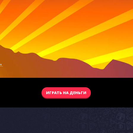
т.
ИГРАТЬ НА ДЕНЬГИ