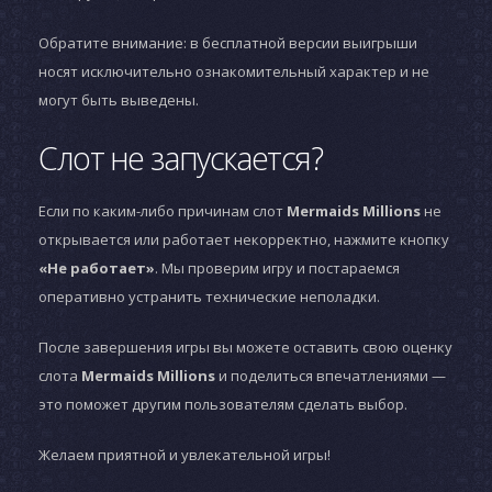
Обратите внимание: в бесплатной версии выигрыши
носят исключительно ознакомительный характер и не
могут быть выведены.
Слот не запускается?
Если по каким-либо причинам слот
Mermaids Millions
не
открывается или работает некорректно, нажмите кнопку
«Не работает»
. Мы проверим игру и постараемся
оперативно устранить технические неполадки.
После завершения игры вы можете оставить свою оценку
слота
Mermaids Millions
и поделиться впечатлениями —
это поможет другим пользователям сделать выбор.
Желаем приятной и увлекательной игры!