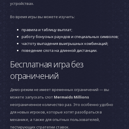
устройствах.
Во время игры вы можете изучить:
правила и таблицу выплат;
работу бонусных раундов и специальных символов;
частоту выпадения выигрышных комбинаций;
поведение слота на длинной дистанции.
Бесплатная игра без
ограничений
Демо-режим не имеет временных ограничений — вы
можете запускать слот
Mermaids Millions
неограниченное количество раз. Это особенно удобно
для новых игроков, которые хотят разобраться в
механике, а также для опытных пользователей,
тестирующих стратегии ставок.