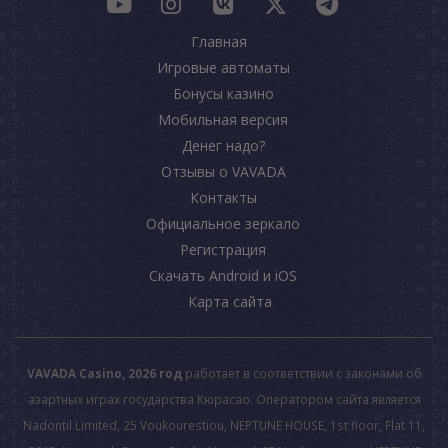
Главная
Игровые автоматы
Бонусы казино
Мобильная версия
Денег надо?
Отзывы о VAVADA
Контакты
Официальное зеркало
Регистрация
Скачать Android и iOS
Карта сайта
VAVADA Casino, 2026 год
работает в соответствии с законами об
азартных играх государства Кюрасао. Оператором сайта является
Nadontil Limited, 25 Voukourestiou, NEPTUNE HOUSE, 1st floor, Flat 11,