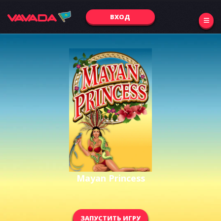
ВХОД
Mayan Princess
ЗАПУСТИТЬ ИГРУ