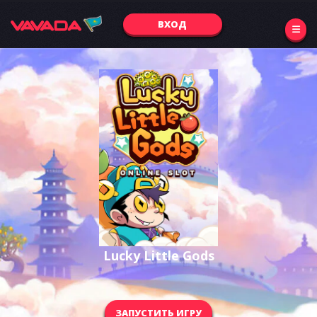
ВХОД
Lucky Little Gods
ЗАПУСТИТЬ ИГРУ