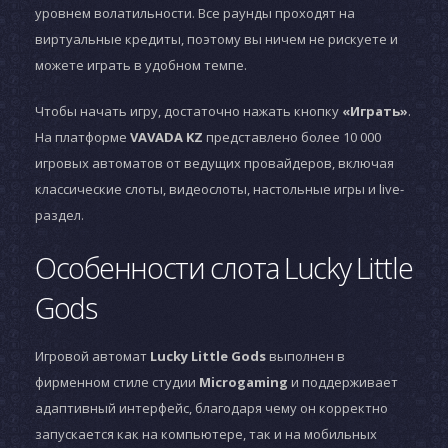
уровнем волатильности. Все раунды проходят на
виртуальные кредиты, поэтому вы ничем не рискуете и
можете играть в удобном темпе.
Чтобы начать игру, достаточно нажать кнопку
«Играть»
.
На платформе
VAVADA KZ
представлено более 10 000
игровых автоматов от ведущих провайдеров, включая
классические слоты, видеослоты, настольные игры и live-
раздел.
Особенности слота Lucky Little
Gods
Игровой автомат
Lucky Little Gods
выполнен в
фирменном стиле студии
Microgaming
и поддерживает
адаптивный интерфейс, благодаря чему он корректно
запускается как на компьютере, так и на мобильных