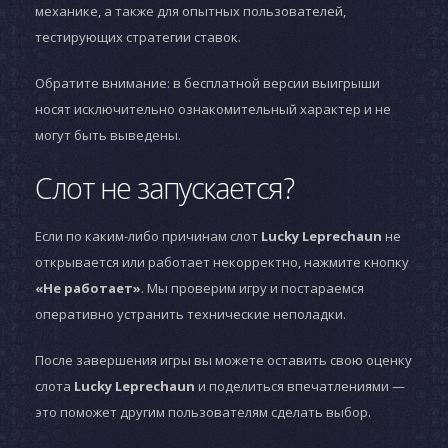
механике, а также для опытных пользователей,
тестирующих стратегии ставок.
Обратите внимание: в бесплатной версии выигрыши
носят исключительно ознакомительный характер и не
могут быть выведены.
Слот не запускается?
Если по каким-либо причинам слот
Lucky Leprechaun
не
открывается или работает некорректно, нажмите кнопку
«Не работает»
. Мы проверим игру и постараемся
оперативно устранить технические неполадки.
После завершения игры вы можете оставить свою оценку
слота
Lucky Leprechaun
и поделиться впечатлениями —
это поможет другим пользователям сделать выбор.