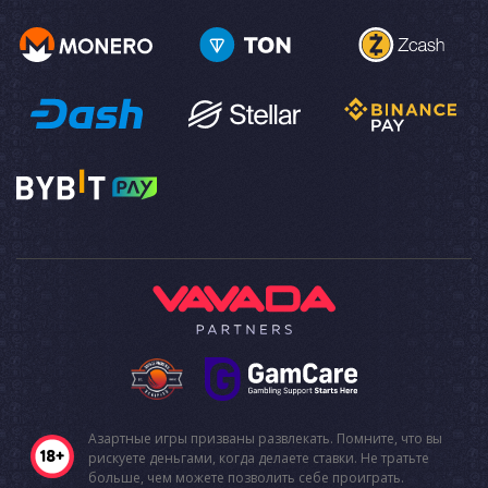
Азартные игры призваны развлекать. Помните, что вы
рискуете деньгами, когда делаете ставки. Не тратьте
больше, чем можете позволить себе проиграть.