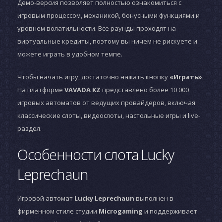
Демо-версия позволяет полностью ознакомиться с
игровым процессом, механикой, бонусными функциями и
уровнем волатильности. Все раунды проходят на
виртуальные кредиты, поэтому вы ничем не рискуете и
можете играть в удобном темпе.
Чтобы начать игру, достаточно нажать кнопку
«Играть»
.
На платформе
VAVADA KZ
представлено более 10 000
игровых автоматов от ведущих провайдеров, включая
классические слоты, видеослоты, настольные игры и live-
раздел.
Особенности слота Lucky
Leprechaun
Игровой автомат
Lucky Leprechaun
выполнен в
фирменном стиле студии
Microgaming
и поддерживает