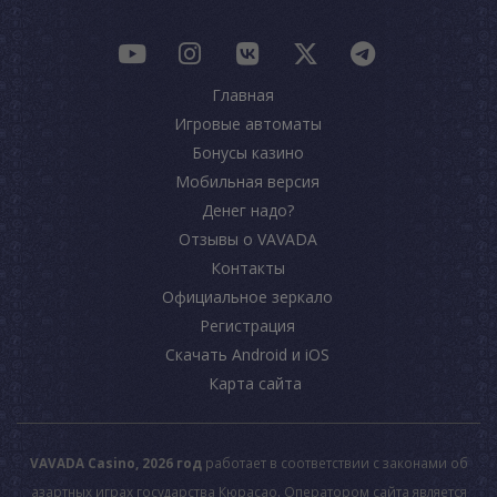
Главная
Игровые автоматы
Бонусы казино
Мобильная версия
Денег надо?
Отзывы о VAVADA
Контакты
Официальное зеркало
Регистрация
Скачать Android и iOS
Карта сайта
VAVADA Casino, 2026 год
работает в соответствии с законами об
азартных играх государства Кюрасао. Оператором сайта является