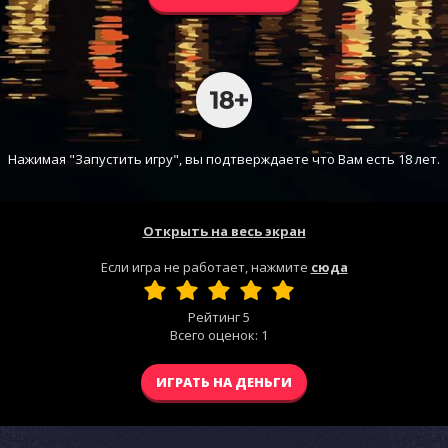
Нажимая "Запустить игру", вы подтверждаете что Вам есть 18 лет.
Открыть на весь экран
Если игра не работает, нажмите
сюда
Рейтинг
5
Всего оценок:
1
ИГРАТЬ НА ДЕНЬГИ