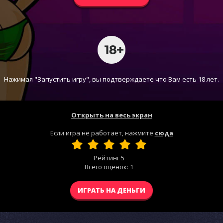
Нажимая "Запустить игру", вы подтверждаете что Вам есть 18 лет.
Открыть на весь экран
Если игра не работает, нажмите
сюда
Рейтинг
5
Всего оценок:
1
ИГРАТЬ НА ДЕНЬГИ