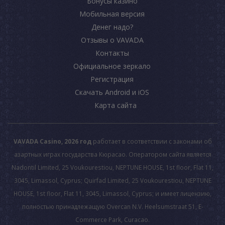
Бонусы казино
Мобильная версия
Денег надо?
Отзывы о VAVADA
Контакты
Официальное зеркало
Регистрация
Скачать Android и iOS
Карта сайта
VAVADA Casino, 2026 год
работает в соответствии с законами об
азартных играх государства Кюрасао. Оператором сайта является
Nadontil Limited, 25 Voukourestiou, NEPTUNE HOUSE, 1st floor, Flat 11,
3045, Limassol, Cyprus; Quirfad Limited, 25 Voukourestiou, NEPTUNE
HOUSE, 1st floor, Flat 11, 3045, Limassol, Cyprus; и имеет лицензию,
полностью принадлежащую Overcan N.V. Heelsumstraat 51, E-
Commerce Park, Curacao.