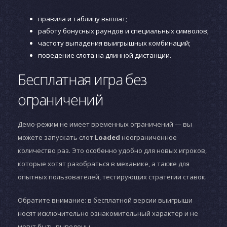
правила и таблицу выплат;
работу бонусных раундов и специальных символов;
частоту выпадения выигрышных комбинаций;
поведение слота на длинной дистанции.
Бесплатная игра без
ограничений
Демо-режим не имеет временных ограничений — вы
можете запускать слот
Loaded
неограниченное
количество раз. Это особенно удобно для новых игроков,
которые хотят разобраться в механике, а также для
опытных пользователей, тестирующих стратегии ставок.
Обратите внимание: в бесплатной версии выигрыши
носят исключительно ознакомительный характер и не
могут быть выведены.