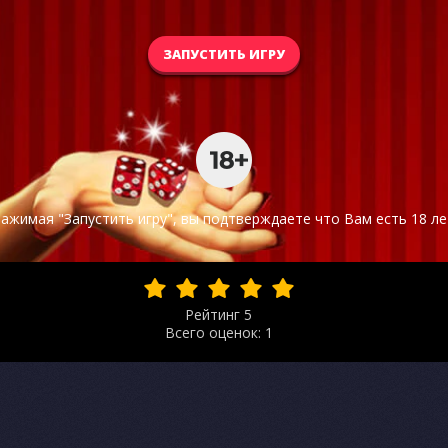
ЗАПУСТИТЬ ИГРУ
ажимая "Запустить игру", вы подтверждаете что Вам есть 18 ле
Рейтинг
5
Всего оценок:
1