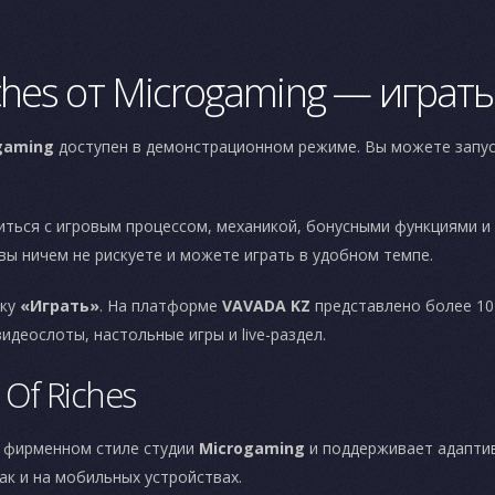
iches от Microgaming — играт
gaming
доступен в демонстрационном режиме. Вы можете запус
ться с игровым процессом, механикой, бонусными функциями и 
вы ничем не рискуете и можете играть в удобном темпе.
пку
«Играть»
. На платформе
VAVADA KZ
представлено более 10
идеослоты, настольные игры и live-раздел.
 Of Riches
 фирменном стиле студии
Microgaming
и поддерживает адаптив
ак и на мобильных устройствах.