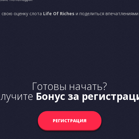
 свою оценку слота
Life Of Riches
и поделиться впечатлениями
Готовы начать?
лучите
Бонус за регистра
РЕГИСТРАЦИЯ