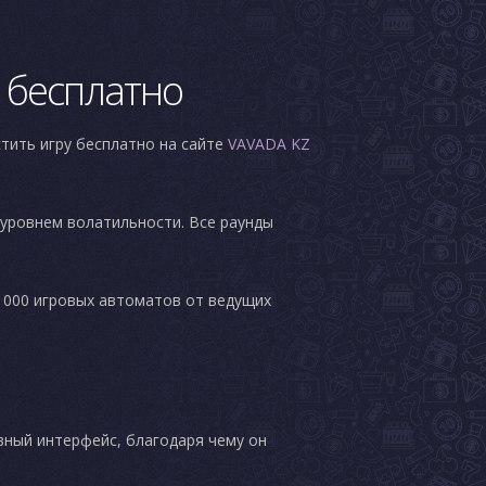
ь бесплатно
тить игру бесплатно на сайте
VAVADA KZ
уровнем волатильности. Все раунды
 000 игровых автоматов от ведущих
ный интерфейс, благодаря чему он