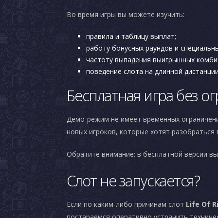
Во время игры вы можете изучить:
правила и таблицу выплат;
работу бонусных раундов и специальн
частоту выпадения выигрышных комби
поведение слота на длинной дистанции
Бесплатная игра без о
Демо-режим не имеет временных ограничен
новых игроков, которые хотят разобраться 
Обратите внимание: в бесплатной версии в
Слот не запускается?
Если по каким-либо причинам слот
Life Of R
постараемся оперативно устранить техничес