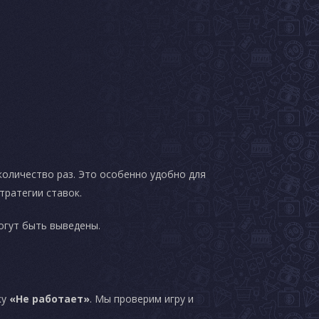
оличество раз. Это особенно удобно для
тратегии ставок.
огут быть выведены.
ку
«Не работает»
. Мы проверим игру и