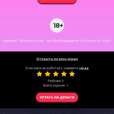
Нажимая "Запустить игру", вы подтверждаете что Вам есть 18 лет.
Открыть на весь экран
Если игра не работает, нажмите
сюда
Рейтинг
5
Всего оценок:
1
ИГРАТЬ НА ДЕНЬГИ