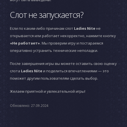
Слот не запускается?
Если по каким-либо причинам слот
Ladies Nite
не
открывается или работает некорректно, нажмите кнопку
«Не работает»
. Мы проверим игру и постараемся
оперативно устранить технические неполадки.
После завершения игры вы можете оставить свою оценку
слота
Ladies Nite
и поделиться впечатлениями — это
поможет другим пользователям сделать выбор.
Желаем приятной и увлекательной игры!
Обновлено:
27.09.2024