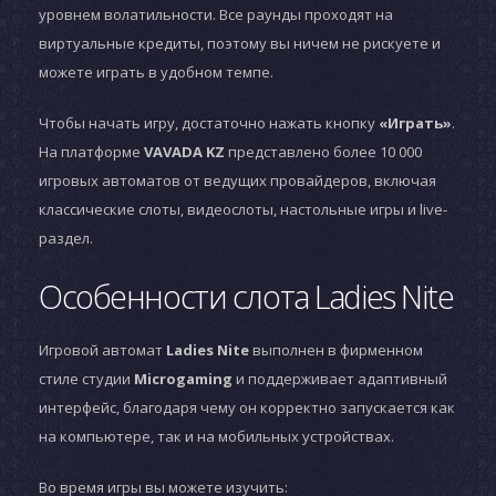
уровнем волатильности. Все раунды проходят на
виртуальные кредиты, поэтому вы ничем не рискуете и
можете играть в удобном темпе.
Чтобы начать игру, достаточно нажать кнопку
«Играть»
.
На платформе
VAVADA KZ
представлено более 10 000
игровых автоматов от ведущих провайдеров, включая
классические слоты, видеослоты, настольные игры и live-
раздел.
Особенности слота Ladies Nite
Игровой автомат
Ladies Nite
выполнен в фирменном
стиле студии
Microgaming
и поддерживает адаптивный
интерфейс, благодаря чему он корректно запускается как
на компьютере, так и на мобильных устройствах.
Во время игры вы можете изучить: