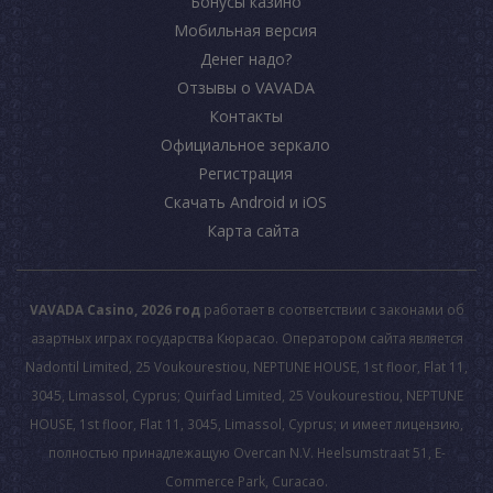
Бонусы казино
Мобильная версия
Денег надо?
Отзывы о VAVADA
Контакты
Официальное зеркало
Регистрация
Скачать Android и iOS
Карта сайта
VAVADA Casino, 2026 год
работает в соответствии с законами об
азартных играх государства Кюрасао. Оператором сайта является
Nadontil Limited, 25 Voukourestiou, NEPTUNE HOUSE, 1st floor, Flat 11,
3045, Limassol, Cyprus; Quirfad Limited, 25 Voukourestiou, NEPTUNE
HOUSE, 1st floor, Flat 11, 3045, Limassol, Cyprus; и имеет лицензию,
полностью принадлежащую Overcan N.V. Heelsumstraat 51, E-
Commerce Park, Curacao.