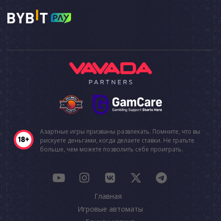
Азартные игры призваны развлекать. Помните, что вы
рискуете деньгами, когда делаете ставки. Не тратьте
больше, чем можете позволить себе проиграть.
Главная
Игровые автоматы