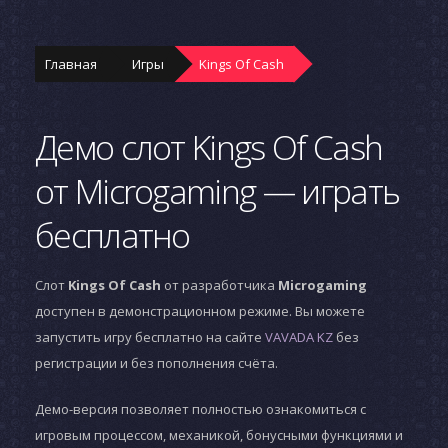
Главная
Игры
Kings Of Cash
Демо слот Kings Of Cash
от Microgaming — играть
бесплатно
Слот
Kings Of Cash
от разработчика
Microgaming
доступен в демонстрационном режиме. Вы можете
запустить игру бесплатно на сайте
VAVADA KZ
без
регистрации и без пополнения счёта.
Демо-версия позволяет полностью ознакомиться с
игровым процессом, механикой, бонусными функциями и