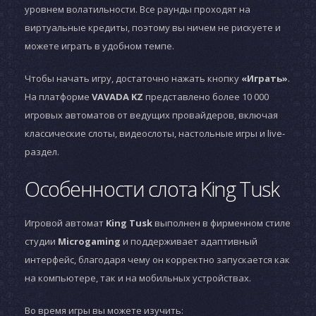
уровнем волатильности. Все раунды проходят на
виртуальные кредиты, поэтому вы ничем не рискуете и
можете играть в удобном темпе.
Чтобы начать игру, достаточно нажать кнопку
«Играть»
.
На платформе
VAVADA KZ
представлено более 10 000
игровых автоматов от ведущих провайдеров, включая
классические слоты, видеослоты, настольные игры и live-
раздел.
Особенности слота King Tusk
Игровой автомат
King Tusk
выполнен в фирменном стиле
студии
Microgaming
и поддерживает адаптивный
интерфейс, благодаря чему он корректно запускается как
на компьютере, так и на мобильных устройствах.
Во время игры вы можете изучить: