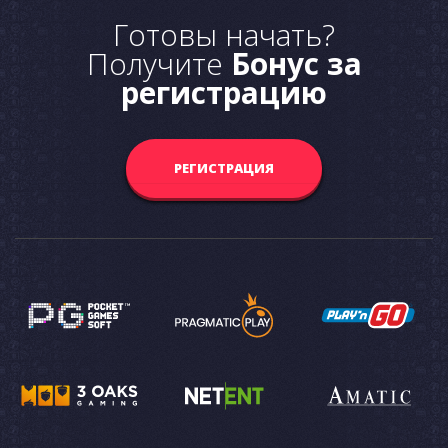
Готовы начать?
Получите
Бонус за
регистрацию
РЕГИСТРАЦИЯ