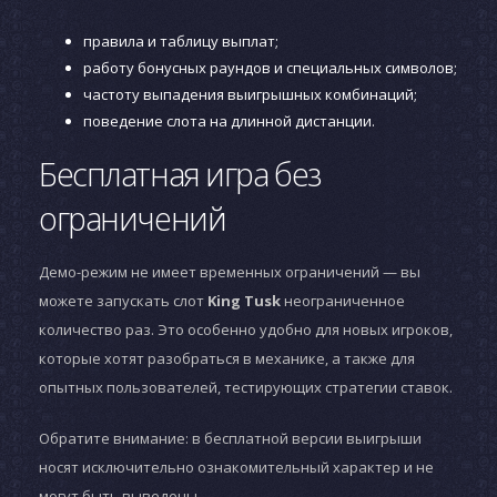
правила и таблицу выплат;
работу бонусных раундов и специальных символов;
частоту выпадения выигрышных комбинаций;
поведение слота на длинной дистанции.
Бесплатная игра без
ограничений
Демо-режим не имеет временных ограничений — вы
можете запускать слот
King Tusk
неограниченное
количество раз. Это особенно удобно для новых игроков,
которые хотят разобраться в механике, а также для
опытных пользователей, тестирующих стратегии ставок.
Обратите внимание: в бесплатной версии выигрыши
носят исключительно ознакомительный характер и не
могут быть выведены.