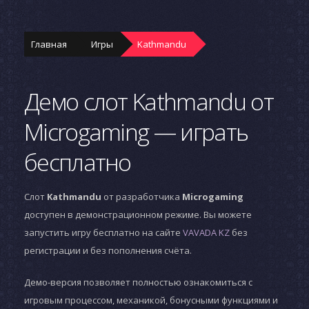
Главная
Игры
Kathmandu
Демо слот Kathmandu от
Microgaming — играть
бесплатно
Слот
Kathmandu
от разработчика
Microgaming
доступен в демонстрационном режиме. Вы можете
запустить игру бесплатно на сайте
VAVADA KZ
без
регистрации и без пополнения счёта.
Демо-версия позволяет полностью ознакомиться с
игровым процессом, механикой, бонусными функциями и