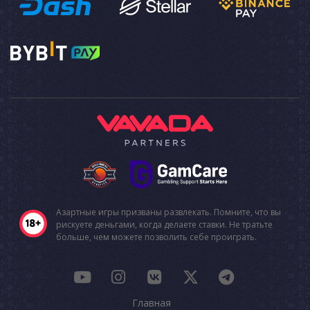
Азартные игры призваны развлекать. Помните, что вы
рискуете деньгами, когда делаете ставки. Не тратьте
больше, чем можете позволить себе проиграть.
Главная