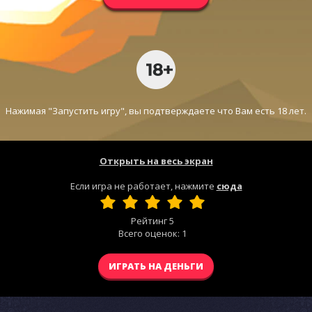
Нажимая "Запустить игру", вы подтверждаете что Вам есть 18 лет.
Открыть на весь экран
Если игра не работает, нажмите
сюда
Рейтинг
5
Всего оценок:
1
ИГРАТЬ НА ДЕНЬГИ