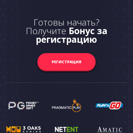
Готовы начать?
Получите
Бонус за
регистрацию
РЕГИСТРАЦИЯ