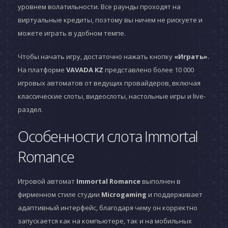
уровнем волатильности. Все раунды проходят на
виртуальные кредиты, поэтому вы ничем не рискуете и
можете играть в удобном темпе.
Чтобы начать игру, достаточно нажать кнопку
«Играть»
.
На платформе
VAVADA KZ
представлено более 10 000
игровых автоматов от ведущих провайдеров, включая
классические слоты, видеослоты, настольные игры и live-
раздел.
Особенности слота Immortal
Romance
Игровой автомат
Immortal Romance
выполнен в
фирменном стиле студии
Microgaming
и поддерживает
адаптивный интерфейс, благодаря чему он корректно
запускается как на компьютере, так и на мобильных