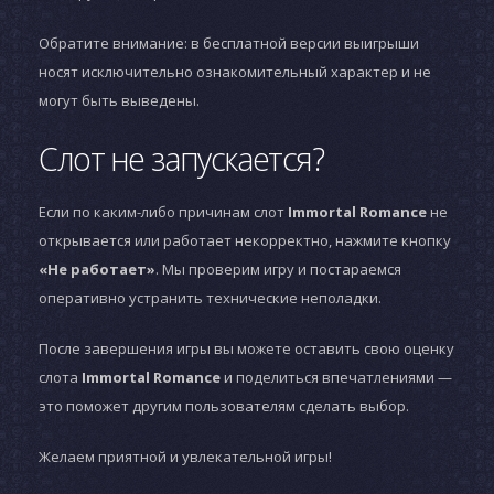
Обратите внимание: в бесплатной версии выигрыши
носят исключительно ознакомительный характер и не
могут быть выведены.
Слот не запускается?
Если по каким-либо причинам слот
Immortal Romance
не
открывается или работает некорректно, нажмите кнопку
«Не работает»
. Мы проверим игру и постараемся
оперативно устранить технические неполадки.
После завершения игры вы можете оставить свою оценку
слота
Immortal Romance
и поделиться впечатлениями —
это поможет другим пользователям сделать выбор.
Желаем приятной и увлекательной игры!