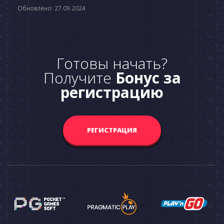
Обновлено:
27.09.2024
Готовы начать?
Получите
Бонус за
регистрацию
РЕГИСТРАЦИЯ