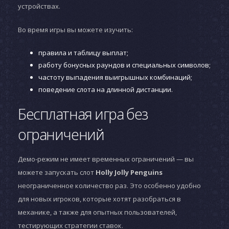
устройствах.
Во время игры вы можете изучить:
правила и таблицу выплат;
работу бонусных раундов и специальных символов;
частоту выпадения выигрышных комбинаций;
поведение слота на длинной дистанции.
Бесплатная игра без
ограничений
Демо-режим не имеет временных ограничений — вы
можете запускать слот
Holly Jolly Penguins
неограниченное количество раз. Это особенно удобно
для новых игроков, которые хотят разобраться в
механике, а также для опытных пользователей,
тестирующих стратегии ставок.