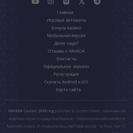
Главная
Игровые автоматы
Бонусы казино
Мобильная версия
Денег надо?
Отзывы о VAVADA
Контакты
Официальное зеркало
Регистрация
Скачать Android и iOS
Карта сайта
VAVADA Casino, 2026 год
работает в соответствии с законами об
азартных играх государства Кюрасао. Оператором сайта является
Nadontil Limited, 25 Voukourestiou, NEPTUNE HOUSE, 1st floor, Flat 11,