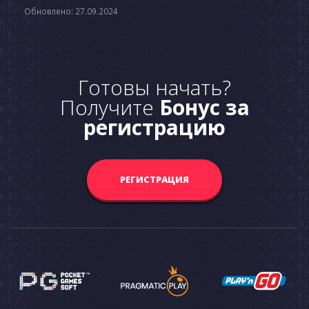
Обновлено:
27.09.2024
Готовы начать?
Получите
Бонус за
регистрацию
РЕГИСТРАЦИЯ