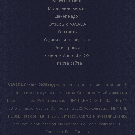
Бонусы казино
Мобильная версия
Денег надо?
Отзывы о VAVADA
Контакты
Официальное зеркало
Регистрация
Скачать Android и iOS
Карта сайта
VAVADA Casino, 2026 год
работает в соответствии с законами об
азартных играх государства Кюрасао. Оператором сайта является
Nadontil Limited, 25 Voukourestiou, NEPTUNE HOUSE, 1st floor, Flat 11,
3045, Limassol, Cyprus; Quirfad Limited, 25 Voukourestiou, NEPTUNE
HOUSE, 1st floor, Flat 11, 3045, Limassol, Cyprus; и имеет лицензию,
полностью принадлежащую Overcan N.V. Heelsumstraat 51, E-
Commerce Park, Curacao.