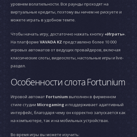
уровнем волатильности. Все раунды проходят на
виртуальные кредиты, поэтому вы ничем не рискуете и
можете играть в удобном темпе.
Чтобы начать игру, достаточно нажать кнопку
«Играть»
.
На платформе
VAVADA KZ
представлено более 10 000
игровых автоматов от ведущих провайдеров, включая
классические слоты, видеослоты, настольные игры и live-
раздел.
Особенности слота Fortunium
Игровой автомат
Fortunium
выполнен в фирменном
стиле студии
Microgaming
и поддерживает адаптивный
интерфейс, благодаря чему он корректно запускается как
на компьютере, так и на мобильных устройствах.
Во время игры вы можете изучить: