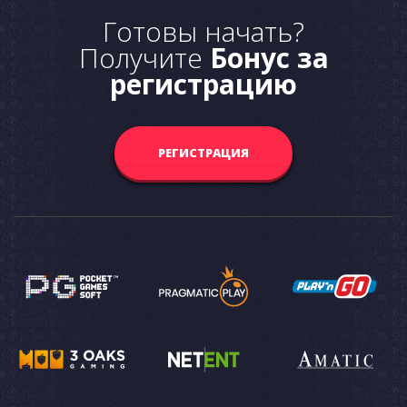
Готовы начать?
Получите
Бонус за
регистрацию
РЕГИСТРАЦИЯ