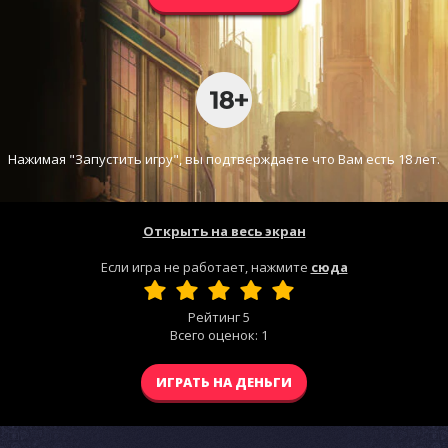
Нажимая "Запустить игру", вы подтверждаете что Вам есть 18 лет.
Открыть на весь экран
Если игра не работает, нажмите
сюда
Рейтинг
5
Всего оценок:
1
ИГРАТЬ НА ДЕНЬГИ