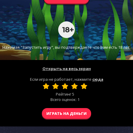
Нажимая "Запустить игру", вы подтверждаете что Вам есть 18 лет.
Открыть на весь экран
Если игра не работает, нажмите
сюда
Рейтинг
5
Всего оценок:
1
ИГРАТЬ НА ДЕНЬГИ