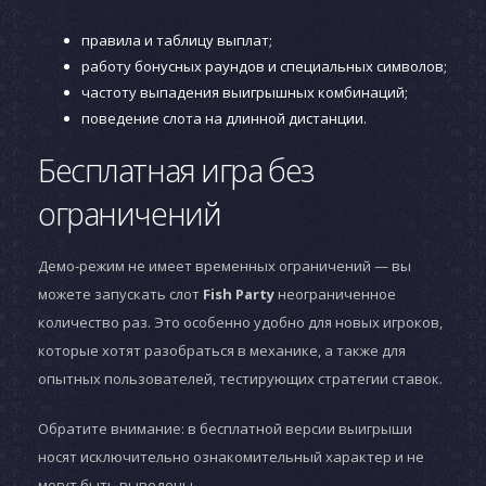
правила и таблицу выплат;
работу бонусных раундов и специальных символов;
частоту выпадения выигрышных комбинаций;
поведение слота на длинной дистанции.
Бесплатная игра без
ограничений
Демо-режим не имеет временных ограничений — вы
можете запускать слот
Fish Party
неограниченное
количество раз. Это особенно удобно для новых игроков,
которые хотят разобраться в механике, а также для
опытных пользователей, тестирующих стратегии ставок.
Обратите внимание: в бесплатной версии выигрыши
носят исключительно ознакомительный характер и не
могут быть выведены.