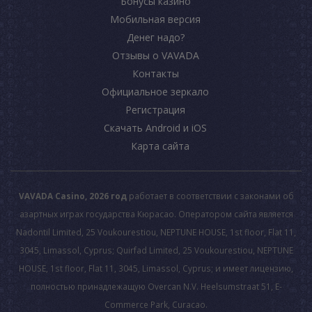
Бонусы казино
Мобильная версия
Денег надо?
Отзывы о VAVADA
Контакты
Официальное зеркало
Регистрация
Скачать Android и iOS
Карта сайта
VAVADA Casino, 2026 год
работает в соответствии с законами об
азартных играх государства Кюрасао. Оператором сайта является
Nadontil Limited, 25 Voukourestiou, NEPTUNE HOUSE, 1st floor, Flat 11,
3045, Limassol, Cyprus; Quirfad Limited, 25 Voukourestiou, NEPTUNE
HOUSE, 1st floor, Flat 11, 3045, Limassol, Cyprus; и имеет лицензию,
полностью принадлежащую Overcan N.V. Heelsumstraat 51, E-
Commerce Park, Curacao.