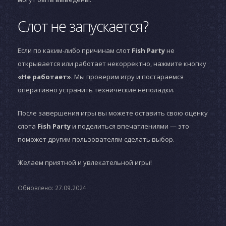
Слот не запускается?
Если по каким-либо причинам слот
Fish Party
не
открывается или работает некорректно, нажмите кнопку
«Не работает»
. Мы проверим игру и постараемся
оперативно устранить технические неполадки.
После завершения игры вы можете оставить свою оценку
слота
Fish Party
и поделиться впечатлениями — это
поможет другим пользователям сделать выбор.
Желаем приятной и увлекательной игры!
Обновлено:
27.09.2024