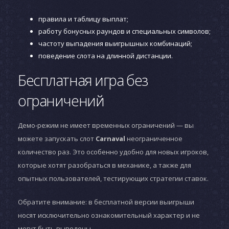
правила и таблицу выплат;
работу бонусных раундов и специальных символов;
частоту выпадения выигрышных комбинаций;
поведение слота на длинной дистанции.
Бесплатная игра без
ограничений
Демо-режим не имеет временных ограничений — вы
можете запускать слот
Carnaval
неограниченное
количество раз. Это особенно удобно для новых игроков,
которые хотят разобраться в механике, а также для
опытных пользователей, тестирующих стратегии ставок.
Обратите внимание: в бесплатной версии выигрыши
носят исключительно ознакомительный характер и не
могут быть выведены.