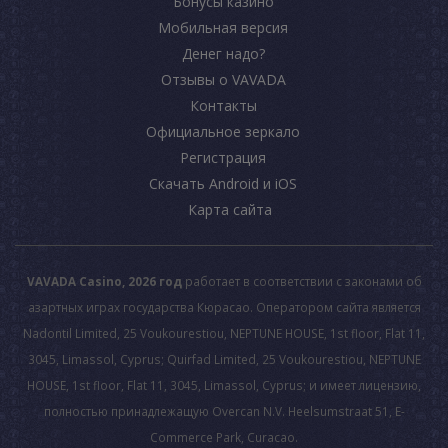
Бонусы казино
Мобильная версия
Денег надо?
Отзывы о VAVADA
Контакты
Официальное зеркало
Регистрация
Скачать Android и iOS
Карта сайта
VAVADA Casino, 2026 год
работает в соответствии с законами об
азартных играх государства Кюрасао. Оператором сайта является
Nadontil Limited, 25 Voukourestiou, NEPTUNE HOUSE, 1st floor, Flat 11,
3045, Limassol, Cyprus; Quirfad Limited, 25 Voukourestiou, NEPTUNE
HOUSE, 1st floor, Flat 11, 3045, Limassol, Cyprus; и имеет лицензию,
полностью принадлежащую Overcan N.V. Heelsumstraat 51, E-
Commerce Park, Curacao.