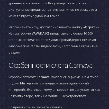
уровнем волатильности. Все раунды проходят на
виртуальные кредиты, поэтому вы ничем не рискуете и
можете играть в удобном темпе.
Чтобы начать игру, достаточно нажать кнопку
«Играть»
.
На платформе
VAVADA KZ
представлено более 10 000
игровых автоматов от ведущих провайдеров, включая
классические слоты, видеослоты, настольные игры и live-
раздел.
Особенности слота Carnaval
Игровой автомат
Carnaval
выполнен в фирменном стиле
студии
Microgaming
и поддерживает адаптивный
интерфейс, благодаря чему он корректно запускается как
на компьютере, так и на мобильных устройствах.
Во время игры вы можете изучить: