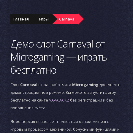
Главная
Игры
Carnaval
Демо слот Carnaval от
Microgaming — играть
бесплатно
Слот
Carnaval
от разработчика
Microgaming
доступен в
демонстрационном режиме. Вы можете запустить игру
бесплатно на сайте
VAVADA KZ
без регистрации и без
пополнения счёта.
Демо-версия позволяет полностью ознакомиться с
игровым процессом, механикой, бонусными функциями и