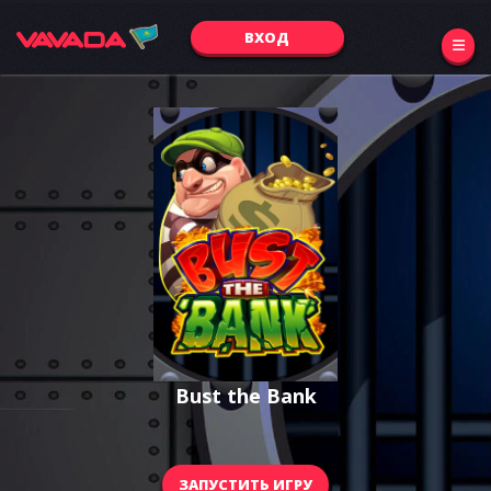
ВХОД
Bust the Bank
ЗАПУСТИТЬ ИГРУ