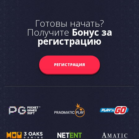
Готовы начать?
Получите
Бонус за
регистрацию
РЕГИСТРАЦИЯ