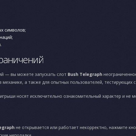
ых символов;
наций;
.
граничений
ий — вы можете запускать слот
Bush Telegraph
неограниченное
в механике, а также для опытных пользователей, тестирующих с
ыигрыши носят исключительно ознакомительный характер и не м
egraph
не открывается или работает некорректно, нажмите кн
кие неполадки.