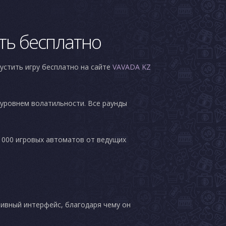
ать бесплатно
стить игру бесплатно на сайте
VAVADA KZ
уровнем волатильности. Все раунды
 000 игровых автоматов от ведущих
ивный интерфейс, благодаря чему он