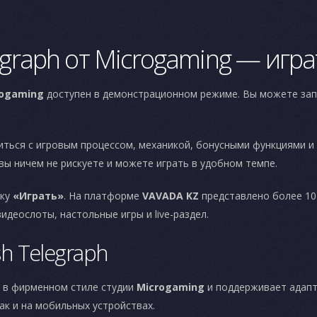
egraph от Microgaming — игр
rogaming
доступен в демонстрационном режиме. Вы можете запу
ться с игровым процессом, механикой, бонусными функциями и 
вы ничем не рискуете и можете играть в удобном темпе.
пку
«Играть»
. На платформе
VAVADA KZ
представлено более 10
идеослоты, настольные игры и live-раздел.
h Telegraph
 в фирменном стиле студии
Microgaming
и поддерживает адапт
ак и на мобильных устройствах.