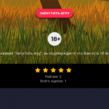
ЗАПУСТИТЬ ИГРУ
ажимая "Запустить игру", вы подтверждаете что Вам есть 18 ле
Рейтинг
5
Всего оценок:
1