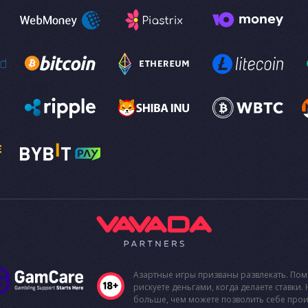
Азартные игры призваны развлекать. Помн
рискуете деньгами, когда делаете ставки. 
больше, чем можете позволить себе прои