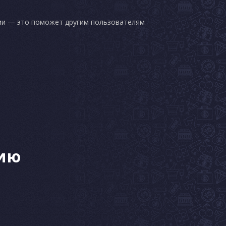
ми — это поможет другим пользователям
цию