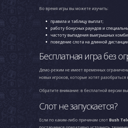
Во время игры вы можете изучить:
правила и таблицу выплат;
работу бонусных раундов и специальн
частоту выпадения выигрышных комби
поведение слота на длинной дистанции
Бесплатная игра без о
Демо-режим не имеет временных ограничен
новых игроков, которые хотят разобраться 
Обратите внимание: в бесплатной версии в
Слот не запускается?
Если по каким-либо причинам слот
Bush Tel
постараемся оперативно устранить техничес