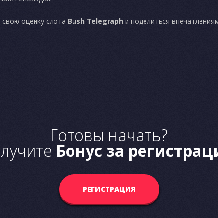
 свою оценку слота
Bush Telegraph
и поделиться впечатления
Готовы начать?
лучите
Бонус за регистра
РЕГИСТРАЦИЯ