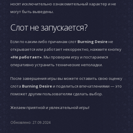
носят исключительно ознакомительный характер и не
могут быть выведены.
Слот не запускается?
Если по каким-либо причинам слот
Burning Desire
не
открывается или работает некорректно, нажмите кнопку
«Не работает»
. Мы проверим игру и постараемся
оперативно устранить технические неполадки.
После завершения игры вы можете оставить свою оценку
слота
Burning Desire
и поделиться впечатлениями — это
поможет другим пользователям сделать выбор.
Желаем приятной и увлекательной игры!
Обновлено:
27.09.2024