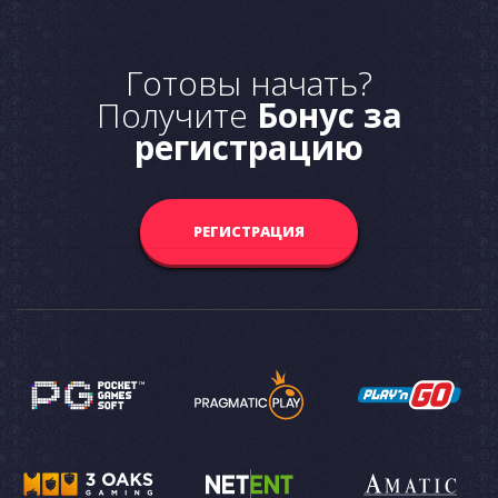
Готовы начать?
Получите
Бонус за
регистрацию
РЕГИСТРАЦИЯ