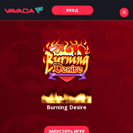
ВХОД
Burning Desire
ЗАПУСТИТЬ ИГРУ