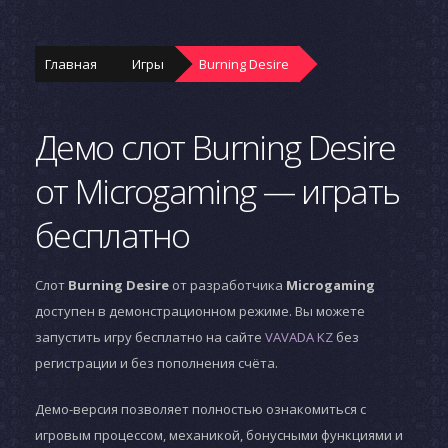
Главная
Игры
Burning Desire
Демо слот Burning Desire
от Microgaming — играть
бесплатно
Слот
Burning Desire
от разработчика
Microgaming
доступен в демонстрационном режиме. Вы можете
запустить игру бесплатно на сайте
VAVADA KZ
без
регистрации и без пополнения счёта.
Демо-версия позволяет полностью ознакомиться с
игровым процессом, механикой, бонусными функциями и