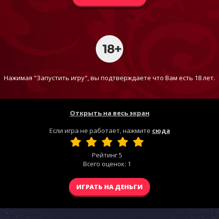
Нажимая "Запустить игру", вы подтверждаете что Вам есть 18 лет.
Открыть на весь экран
Если игра не работает, нажмите
сюда
Рейтинг
5
Всего оценок:
1
ИГРАТЬ НА ДЕНЬГИ