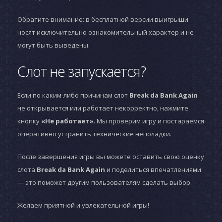
Обратите внимание: в бесплатной версии выигрыши
носят исключительно ознакомительный характер и не
могут быть выведены.
Слот не запускается?
Если по каким-либо причинам слот
Break da Bank Again
не открывается или работает некорректно, нажмите
кнопку
«Не работает»
. Мы проверим игру и постараемся
оперативно устранить технические неполадки.
После завершения игры вы можете оставить свою оценку
слота
Break da Bank Again
и поделиться впечатлениями
— это поможет другим пользователям сделать выбор.
Желаем приятной и увлекательной игры!