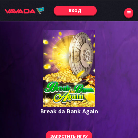
ВХОД
Break da Bank Again
ЗАПУСТИТЬ ИГРУ