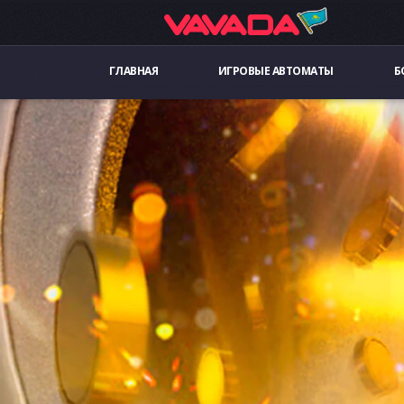
ГЛАВНАЯ
ИГРОВЫЕ АВТОМАТЫ
Б