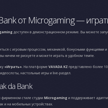
 Bank от Microgaming — игра
gaming
доступен в демонстрационном режиме. Вы можете запус
ться с игровым процессом, механикой, бонусными функциями и 
вы ничем не рискуете и можете играть в удобном темпе.
пку
«Играть»
. На платформе
VAVADA KZ
представлено более 10
идеослоты, настольные игры и live-раздел.
ak da Bank
 фирменном стиле студии
Microgaming
и поддерживает адапти
ак и на мобильных устройствах.