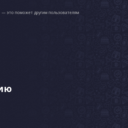
и — это поможет другим пользователям
цию