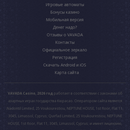
Игровые автоматы
Бонусы казино
Мобильная версия
Денег надо?
Отзывы о VAVADA
Контакты
Официальное зеркало
Регистрация
Скачать Android и iOS
Карта сайта
VAVADA Casino, 2026 год
работает в соответствии с законами об
азартных играх государства Кюрасао. Оператором сайта является
Nadontil Limited, 25 Voukourestiou, NEPTUNE HOUSE, 1st floor, Flat 11,
3045, Limassol, Cyprus; Quirfad Limited, 25 Voukourestiou, NEPTUNE
HOUSE, 1st floor, Flat 11, 3045, Limassol, Cyprus; и имеет лицензию,