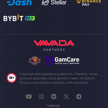
Азартные игры призваны развлекать. Помните, что вы
рискуете деньгами, когда делаете ставки. Не тратьте
больше, чем можете позволить себе проиграть.
Главная