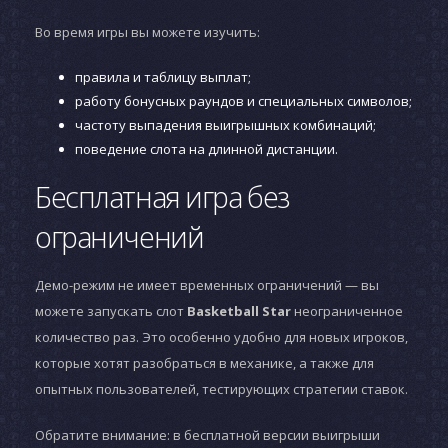
Во время игры вы можете изучить:
правила и таблицу выплат;
работу бонусных раундов и специальных символов;
частоту выпадения выигрышных комбинаций;
поведение слота на длинной дистанции.
Бесплатная игра без
ограничений
Демо-режим не имеет временных ограничений — вы
можете запускать слот
Basketball Star
неограниченное
количество раз. Это особенно удобно для новых игроков,
которые хотят разобраться в механике, а также для
опытных пользователей, тестирующих стратегии ставок.
Обратите внимание: в бесплатной версии выигрыши