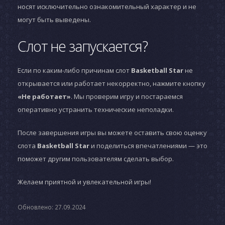
носят исключительно ознакомительный характер и не
могут быть выведены.
Слот не запускается?
Если по каким-либо причинам слот
Basketball Star
не
открывается или работает некорректно, нажмите кнопку
«Не работает»
. Мы проверим игру и постараемся
оперативно устранить технические неполадки.
После завершения игры вы можете оставить свою оценку
слота
Basketball Star
и поделиться впечатлениями — это
поможет другим пользователям сделать выбор.
Желаем приятной и увлекательной игры!
Обновлено:
27.09.2024