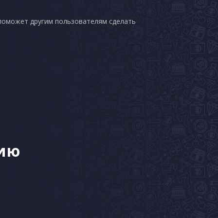
поможет другим пользователям сделать
цию