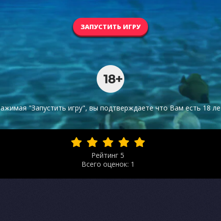
ЗАПУСТИТЬ ИГРУ
ажимая "Запустить игру", вы подтверждаете что Вам есть 18 ле
Рейтинг
5
Всего оценок:
1