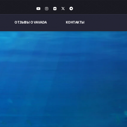
ОТЗЫВЫ О VAVADA
КОНТАКТЫ