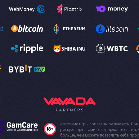
Азартные игры призваны развлекать. Помн
рискуете деньгами, когда делаете ставки. 
больше, чем можете позволить себе прои