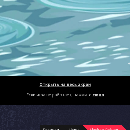
Н
Открыть на весь экран
Если игра не работает, нажмите
сюда
Главная
Игры
Alaskan Fishing