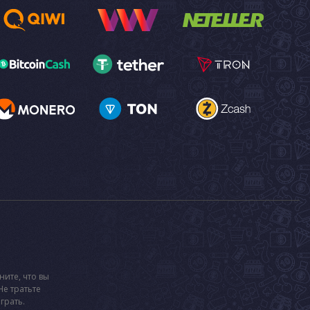
ите, что вы
Не тратьте
грать.