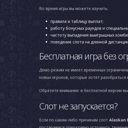
Во время игры вы можете изучить:
правила и таблицу выплат;
работу бонусных раундов и специальн
частоту выпадения выигрышных комби
поведение слота на длинной дистанции
Бесплатная игра без о
Демо-режим не имеет временных ограничен
новых игроков, которые хотят разобраться 
Обратите внимание: в бесплатной версии в
Слот не запускается?
Если по каким-либо причинам слот
Alaskan 
постараемся оперативно устранить техничес