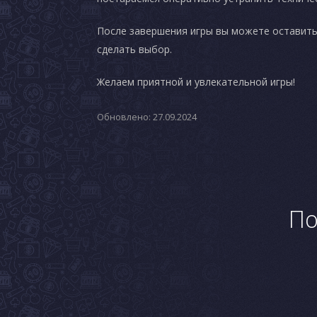
После завершения игры вы можете оставить
сделать выбор.
Желаем приятной и увлекательной игры!
Обновлено:
27.09.2024
По