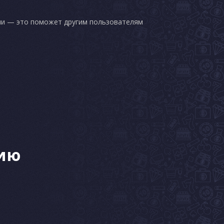
ми — это поможет другим пользователям
цию