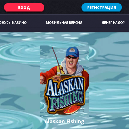
ВХОД
РЕГИСТРАЦИЯ
ОНУСЫ КАЗИНО
МОБИЛЬНАЯ ВЕРСИЯ
ДЕНЕГ НАДО?
Alaskan Fishing