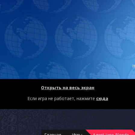
Н
Открыть на весь экран
Если игра не работает, нажмите
сюда
Главная
Игры
Agent Jane Blonde