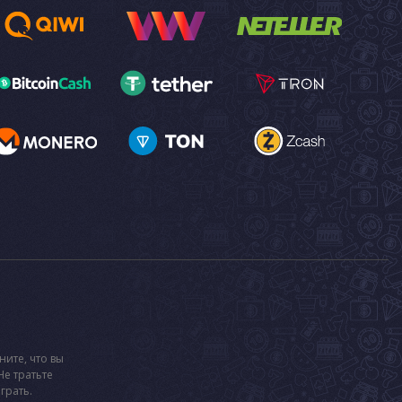
ите, что вы
Не тратьте
грать.