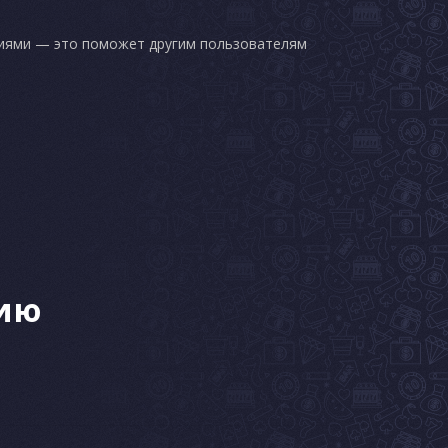
иями — это поможет другим пользователям
цию