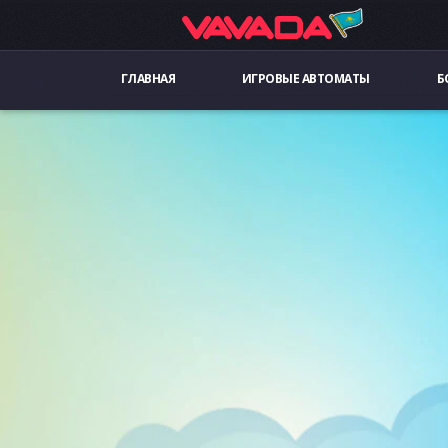
ГЛАВНАЯ
ИГРОВЫЕ АВТОМАТЫ
Б