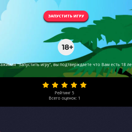
ЗАПУСТИТЬ ИГРУ
ажимая "Запустить игру", вы подтверждаете что Вам есть 18 ле
Рейтинг
5
Всего оценок:
1