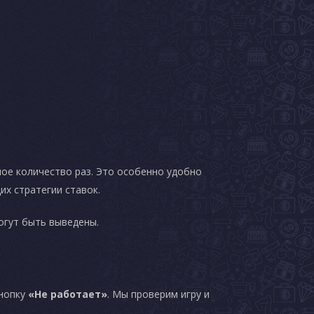
ое количество раз. Это особенно удобно
их стратегии ставок.
огут быть выведены.
кнопку
«Не работает»
. Мы проверим игру и