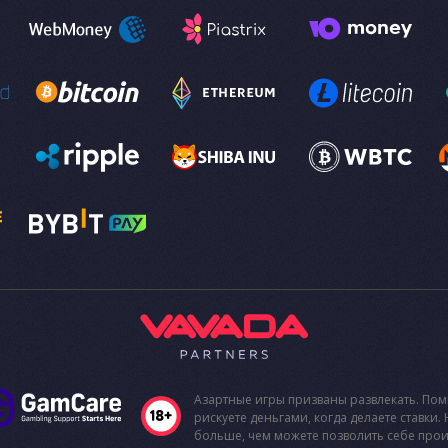
Азартные игры призваны развлекать. Помн
рискуете деньгами, когда делаете ставки. 
больше, чем можете позволить себе прои