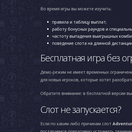
Во время игры вы можете изучить:
правила и таблицу выплат;
работу бонусных раундов и специальн
частоту выпадения выигрышных комби
поведение слота на длинной дистанции
Бесплатная игра без о
Демо-режим не имеет временных ограничен
для новых игроков, которые хотят разобрат
Обратите внимание: в бесплатной версии в
Слот не запускается?
Если по каким-либо причинам слот
Adventur
постараемся оперативно устранить техничес