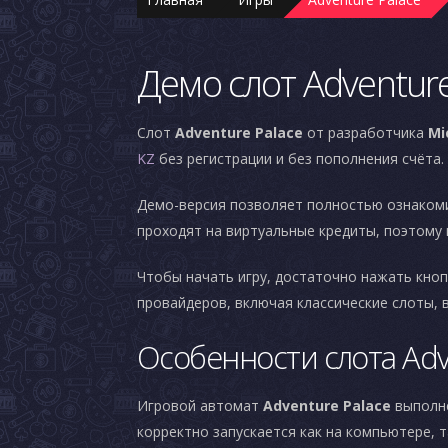
Демо слот Adventur
Слот
Adventure Palace
от разработчика
Mi
KZ
без регистрации и без пополнения счёта.
Демо-версия позволяет полностью ознакоми
проходят на виртуальные кредиты, поэтому 
Чтобы начать игру, достаточно нажать кно
провайдеров, включая классические слоты, в
Особенности слота Adv
Игровой автомат
Adventure Palace
выполне
корректно запускается как на компьютере, т