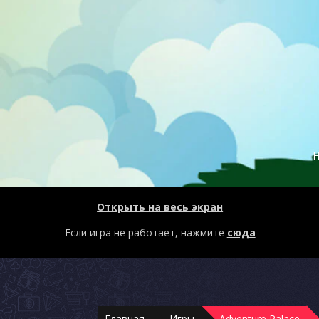
Н
Открыть на весь экран
Если игра не работает, нажмите
сюда
Главная
Игры
Adventure Palace