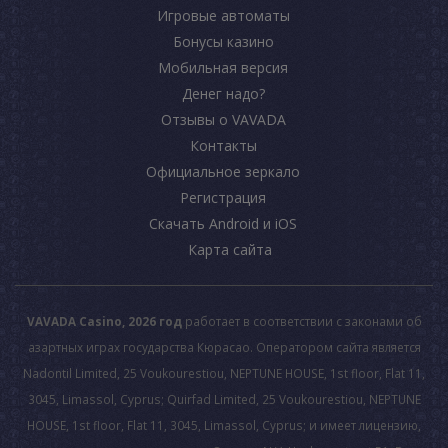
Игровые автоматы
Бонусы казино
Мобильная версия
Денег надо?
Отзывы о VAVADA
Контакты
Официальное зеркало
Регистрация
Скачать Android и iOS
Карта сайта
VAVADA Casino, 2026 год
работает в соответствии с законами об
азартных играх государства Кюрасао. Оператором сайта является
Nadontil Limited, 25 Voukourestiou, NEPTUNE HOUSE, 1st floor, Flat 11,
3045, Limassol, Cyprus; Quirfad Limited, 25 Voukourestiou, NEPTUNE
HOUSE, 1st floor, Flat 11, 3045, Limassol, Cyprus; и имеет лицензию,