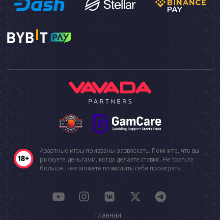
Азартные игры призваны развлекать. Помните, что вы
рискуете деньгами, когда делаете ставки. Не тратьте
больше, чем можете позволить себе проиграть.
Главная