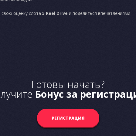
 свою оценку слота
5 Reel Drive
и поделиться впечатлениями —
Готовы начать?
лучите
Бонус за регистра
РЕГИСТРАЦИЯ