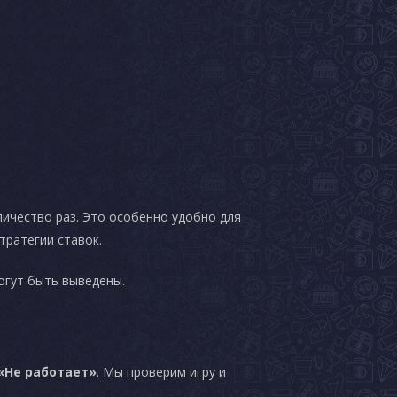
ичество раз. Это особенно удобно для
тратегии ставок.
огут быть выведены.
«Не работает»
. Мы проверим игру и