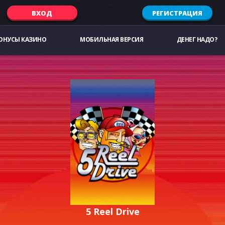
ВХОД
РЕГИСТРАЦИЯ
ОНУСЫ КАЗИНО
МОБИЛЬНАЯ ВЕРСИЯ
ДЕНЕГ НАДО?
5 Reel Drive