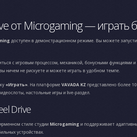
ive от Microgaming — играть 
ming
доступен в демонстрационном режиме. Вы можете запусти
ться с игровым процессом, механикой, бонусными функциями и 
вы ничем не рискуете и можете играть в удобном темпе.
пку
«Играть»
. На платформе
VAVADA KZ
представлено более 10
идеослоты, настольные игры и live-раздел.
el Drive
ирменном стиле студии
Microgaming
и поддерживает адаптивны
бильных устройствах.