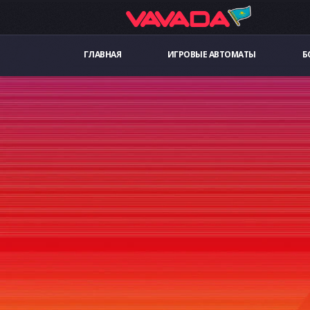
ГЛАВНАЯ
ИГРОВЫЕ АВТОМАТЫ
Б