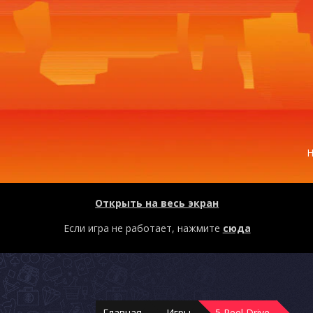
Н
Открыть на весь экран
Если игра не работает, нажмите
сюда
Главная
Игры
5 Reel Drive