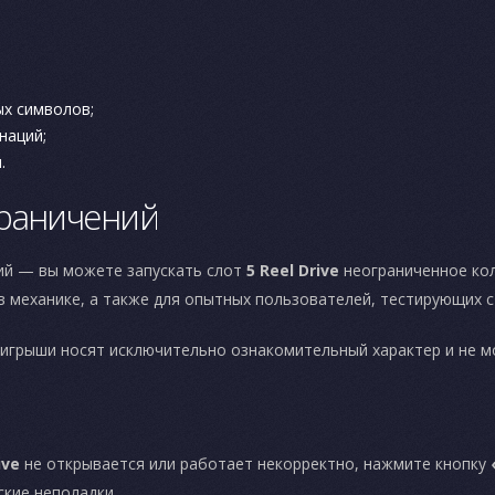
ых символов;
наций;
.
граничений
ий — вы можете запускать слот
5 Reel Drive
неограниченное кол
в механике, а также для опытных пользователей, тестирующих с
ыигрыши носят исключительно ознакомительный характер и не м
ive
не открывается или работает некорректно, нажмите кнопку
кие неполадки.